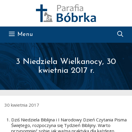
Przejdź do treści
Menu
3 Niedziela Wielkanocy, 30
kwietnia 2017 r.
30 kwietnia 2017
Dziś Niedziela Biblijna i I Narodowy Dzień Czytania Pisma
Świętego, rozpoczyna się Tydzień Biblijny. Warto
przypomnieć sobie jak ważną praktyką dla każdego