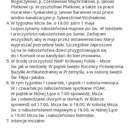
Bogaczykowi, p. Czesławowi Majchrzakowi, p. Janowi
Płatkowi i p. Krzysztofowi Płatkowi, a także za prace
murarskie i tynkarskie p. Janowi Baranowi oraz prace
wodno-kanalizacyjne p. Sylwestrowi Woźniakowi.
W tygodniu Msze św. o 18.00. Jutro 1 maja
rozpoczynamy nabożeństwa majowe po św.. W niedziele
i uroczystości nabożeństwo po Sumie. Zachęcam
wszystkich, aby w maju przez wstawiennictwo Maryi
wypraszać potrzebne łaski. Szczególnie zaproszeni
są na te nabożeństwa dzieci przygotowujące się
do I Komunii oraz kandydaci do bierzmowania.
W środę Uroczystość NMP Królowej Polski – Msze
św. jak w niedzielę. W piątek święto Rocznicy Poświęcenia
Bazyliki Archikatedralnej w Przemyślu, a w sobotę święto
Św. Filipa i Jakuba.
W tym tygodniu I czwartek, I piątek i I sobota miesiąca.
W I czwartek po nabożeństwie spotkanie POAK.
W piątek w Niżnej Łące o 7.00 spowiedź, Msza
św. i odwiedzanie chorych w domach. W Bóbrce
spowiedź od 17.00, Msza św. o 18.00. W sobotę Msza
św. z nabożeństwem majowym o 18.00, w Niżnej Łące
o 19.30 Msza św. i nabożeństwo fatimskie.
Intencje mszalne: