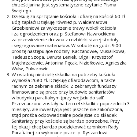
chrześcijanina jest systematyczne czytanie Pisma
Świętego.
Dziękuję za sprzątanie kościoła i ofiarę na kościół 60 zł –
Bóg zapłać! Dziękuję również p. Waldemarowi
Grzebieniowi za wykoszenie trawy wokół kościoła
i za ogrodzeniem oraz p. Stefanowi Nawrockiemu
za przewiezienie drewna z rozbiórki starej stodoły
i segregowanie materiałów. W sobotę na godz. 9.00
proszę następujące rodziny: Kaczanowie, Musialikowa,
Tadeusz Szopa, Danuta Leniek, Olga i Krzysztof
Majchrzakowie, Antonina Pęcak, Niziołkowie, Agnieszka
Wulw, Pulnarowie.
W ostatnią niedzielę składka na potrzeby kościoła
wyniosła 2680 zł. Dziękuję ofiarodawcom, a także
radnym za zebranie składki. Z zebranych funduszy
finansowane są prace przy budowie sanitariatów
w budynku parafialnym (przy wejściu do sali).
Przeznaczone zostały na ten cel składki z poprzednich 3
miesięcy, ale inwestycja jest jeszcze nie zakończona,
stąd prośba odpowiedzialne podejście do składek.
Sanitariaty przy kościele są bardzo potrzebne. Przy
tej okazji chcę bardzo podziękować członkom Rady
Parafialnej za wykonane prace: p. Ryszardowi