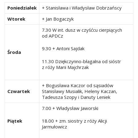
Poniedziałek
+ Stanisława i Władysław Dobrzańscy
Wtorek
+ Jan Bogaczyk
7.30 W int. dusz w czyśćcu cierpiących
od APDCz
9.30 + Antoni Sajdak
Środa
11.30 Dziękczynno-błagalna od sióstr
z róży Marii Majchrzak
+ Bogusława Kaczor od sąsiadów
Czwartek
Stanisławy Musialik, Heleny Kaczan,
Tadeusza Szopy i Danuty Leniek
7.00 + Władysław Jaworski
Piątek
18.00 + zm. siostry z róży Alicji
Jarmułowicz