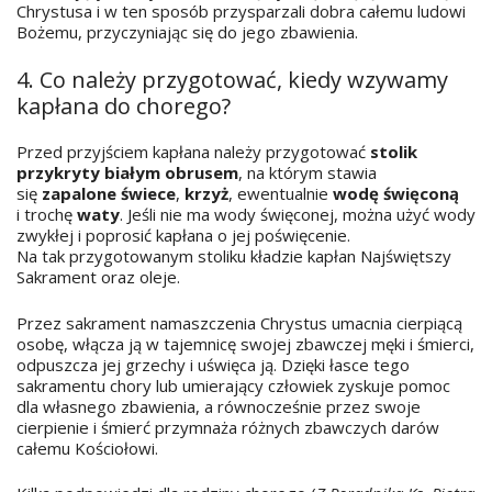
Chrystusa i w ten sposób przysparzali dobra całemu ludowi
Bożemu, przyczyniając się do jego zbawienia.
4. Co należy przygotować, kiedy wzywamy
kapłana do chorego?
Przed przyjściem kapłana należy przygotować
stolik
przykryty białym obrusem
, na którym stawia
się
zapalone świece
,
krzyż
, ewentualnie
wodę święconą
i trochę
waty
. Jeśli nie ma wody święconej, można użyć wody
zwykłej i poprosić kapłana o jej poświęcenie.
Na tak przygotowanym stoliku kładzie kapłan Najświętszy
Sakrament oraz oleje.
Przez sakrament namaszczenia Chrystus umacnia cierpiącą
osobę, włącza ją w tajemnicę swojej zbawczej męki i śmierci,
odpuszcza jej grzechy i uświęca ją. Dzięki łasce tego
sakramentu chory lub umierający człowiek zyskuje pomoc
dla własnego zbawienia, a równocześnie przez swoje
cierpienie i śmierć przymnaża różnych zbawczych darów
całemu Kościołowi.