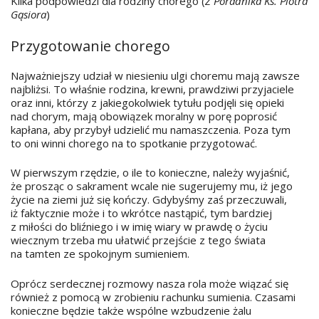
Kilka podpowiedzi dla rodziny chorego (
Z Poradnika Ks. Piotra
Gąsiora
)
Przygotowanie chorego
Najważniejszy udział w niesieniu ulgi choremu mają zawsze
najbliżsi. To właśnie rodzina, krewni, prawdziwi przyjaciele
oraz inni, którzy z jakiegokolwiek tytułu podjęli się opieki
nad chorym, mają obowiązek moralny w porę poprosić
kapłana, aby przybył udzielić mu namaszczenia. Poza tym
to oni winni chorego na to spotkanie przygotować.
W pierwszym rzędzie, o ile to konieczne, należy wyjaśnić,
że prosząc o sakrament wcale nie sugerujemy mu, iż jego
życie na ziemi już się kończy. Gdybyśmy zaś przeczuwali,
iż faktycznie może i to wkrótce nastąpić, tym bardziej
z miłości do bliźniego i w imię wiary w prawdę o życiu
wiecznym trzeba mu ułatwić przejście z tego świata
na tamten ze spokojnym sumieniem.
Oprócz serdecznej rozmowy nasza rola może wiązać się
również z pomocą w zrobieniu rachunku sumienia. Czasami
konieczne będzie także wspólne wzbudzenie żalu