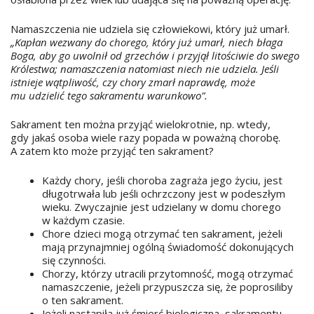
Namaszczenia nie udziela się człowiekowi, który już umarł.
„Kapłan wezwany do chorego, który już umarł, niech błaga
Boga, aby go uwolnił od grzechów i przyjął litościwie do swego
Królestwa; namaszczenia natomiast niech nie udziela. Jeśli
istnieje wątpliwość, czy chory zmarł naprawdę, może
mu udzielić tego sakramentu warunkowo”.
Sakrament ten można przyjąć wielokrotnie, np. wtedy,
gdy jakaś osoba wiele razy popada w poważną chorobę.
A zatem kto może przyjąć ten sakrament?
Każdy chory, jeśli choroba zagraża jego życiu, jest
długotrwała lub jeśli ochrzczony jest w podeszłym
wieku. Zwyczajnie jest udzielany w domu chorego
w każdym czasie.
Chore dzieci mogą otrzymać ten sakrament, jeżeli
mają przynajmniej ogólną świadomość dokonujących
się czynności.
Chorzy, którzy utracili przytomność, mogą otrzymać
namaszczenie, jeżeli przypuszcza się, że poprosiliby
o ten sakrament.
Jeżeli nastąpiła już śmierć biologiczna, sakramentu