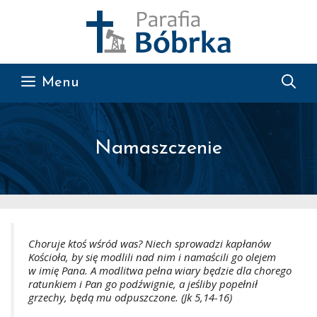
Przejdź do treści
Menu
Namaszczenie
Choruje ktoś wśród was? Niech sprowadzi kapłanów
Kościoła, by się modlili nad nim i namaścili go olejem
w imię Pana. A modlitwa pełna wiary będzie dla chorego
ratunkiem i Pan go podźwignie, a jeśliby popełnił
grzechy, będą mu odpuszczone. (Jk 5,14-16)