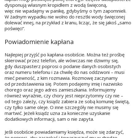
dysponują własnym kropidłem z wodą święconą,
więc nie wpadajmy w panikę, gdybyśmy o tym zapomnieli.
W żadnym wypadku nie wolno do resztki wody święconej
dolewać innej, na przykład z kranu, licząc, że się jakoś „samo
poświęci”.
Powiadomienie kapłana
Najlepiej przyjść po kapłana osobiście. Można też prośbę
skierować przez telefon, ale wówczas nie dziwmy się,
gdy duszpasterz poprosi o podanie danych osobistych
oraz numeru telefonu i za chwilę do nas oddzwoni – musi
mieć pewność, z kim rozmawia. Rozmowę zaczynamy
od przedstawienia się. Potem podajemy imię i nazwisko
chorego oraz jego adres zamieszkania. Informujemy
również wyraźnie, czy chory jest nieprzytomny czy nie –
od tego zależy, czy ksiądz zabiera ze sobą komunię świętą,
czy tylko same oleje. O inne szczegóły nie musimy się
martwić. Jeżeli ksiądz uzna za konieczne uzyskanie
dodatkowych informacji, sam o nie zapyta.
Jeśli osobiście powiadamiamy księdza, może się zdarzyć,
że poprosi, aby zaczekać i towarzyszyć mu w drodze