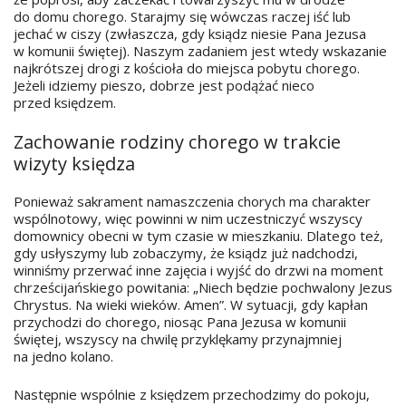
do domu chorego. Starajmy się wówczas raczej iść lub
jechać w ciszy (zwłaszcza, gdy ksiądz niesie Pana Jezusa
w komunii świętej). Naszym zadaniem jest wtedy wskazanie
najkrótszej drogi z kościoła do miejsca pobytu chorego.
Jeżeli idziemy pieszo, dobrze jest podążać nieco
przed księdzem.
Zachowanie rodziny chorego w trakcie
wizyty księdza
Ponieważ sakrament namaszczenia chorych ma charakter
wspólnotowy, więc powinni w nim uczestniczyć wszyscy
domownicy obecni w tym czasie w mieszkaniu. Dlatego też,
gdy usłyszymy lub zobaczymy, że ksiądz już nadchodzi,
winniśmy przerwać inne zajęcia i wyjść do drzwi na moment
chrześcijańskiego powitania: „Niech będzie pochwalony Jezus
Chrystus. Na wieki wieków. Amen”. W sytuacji, gdy kapłan
przychodzi do chorego, niosąc Pana Jezusa w komunii
świętej, wszyscy na chwilę przyklękamy przynajmniej
na jedno kolano.
Następnie wspólnie z księdzem przechodzimy do pokoju,