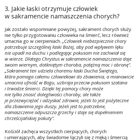
3. Jakie łaski otrzymuje człowiek
w sakramencie namaszczenia chorych?
Jak zostało wspomniane powyżej, sakrament chorych służy
nie tylko przygotowaniu człowieka na śmierć, lecz również
umacnia go w cierpieniach.
„Człowiek niebezpiecznie chory
potrzebuje szczególnej łaski Bożej, aby pod wpływem lęku
nie upadł na duchu i podlegając pokusom nie zachwiał się
w wierze. Dlatego Chrystus w sakramencie namaszczenia daje
swoim wiernym, dotkniętym choroba, potężną moc i obronę”.
„Sakrament ten udziela choremu łaski Ducha Świętego,
która pomaga całemu człowiekowi do zbawienia, a mianowicie
umacnia ufność w Bogu, uzbraja przeciw pokusom szatana
i trwodze śmierci. Dzięki tej pomocy chory może
nie tylko znosić dolegliwości choroby, ale także
je przezwyciężać i odzyskać zdrowie, jeżeli to jest pożyteczne
dla zbawienia jego duszy. Jeżeli jest to potrzebne,
namaszczenie odpuszcza grzechy i staje się dopełnieniem
chrześcijańskiej pokuty”.
Kościół zachęca wszystkich cierpiących, chorych
i umierających, aby świadomie łączyli się z męką i śmiercią