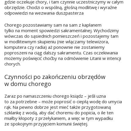
gdzie oczekuje chory, i tam czynnie uczestniczymy w całym
obrzędzie. Chodzi o wspólną, głośną modlitwę i wyraźne
odpowiedzi na wezwania duszpasterza
Chorego pozostawiamy sam na sam z kapłanem
tylko na moment spowiedzi sakramentalnej. Wychodzimy
wówczas do sąsiednich pomieszczeń i pozostajemy tam
w modlitewnym skupieniu (nie włączamy telewizora,
komputera czy radia) aż ponownie nie zostaniemy
poproszeni na ciąg dalszy sakramentu. Czas oczekiwania
możemy poświęcić choćby na odmówienie Litanii w intencji
chorych.
Czynności po zakończeniu obrzędów
w domu chorego
Zaraz po namaszczeniu chorego ksiądz – jeśli uzna
to za potrzebne – może poprosić o ciepłą wodę do umycia
rąk. Na pewno dobrze jest mieć także przygotowaną
szklankę z wodą, aby dać choremu do popicia, o ile ten
miałby kłopoty z przełykaniem, a więc w tym wypadku
ze spokojnym przyjęciem komunii świętej.