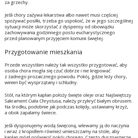
za grzechy.
Jeśli chory zażywa lekarstwa albo nawet musi częściej
spożywać posiłki, trzeba go uspokoić, że w jego szczególnej
sytuacji może skorzystać z dyspensy od obowiązku
zachowywania godzinnego postu eucharystycznego
przed planowanym przyjęciem komunii świętej.
Przygotowanie mieszkania
Przede wszystkim należy tak wszystko przygotować, aby
osoba chora mogła się czuć dobrze i nie krępować
z żadnego prozaicznego powodu. Pokój, gdzie leży chory,
winien być wysprzątany i schludny.
Stół, na którym kapłan położy święte oleje oraz Najświętszy
Sakrament Ciała Chrystusa, należy przykryć białym obrusem.
Na środku, podobnie jak podczas kolędy, ustawiamy krzyż,
a obok zapalamy świece.
Jeśli dysponujemy wodą święconą, wlewamy ją do naczynia
i wraz z kropidłem również umieszczamy na stole, aby
kapłan mógł poświęcić pokój chorego. Często duszpasterze