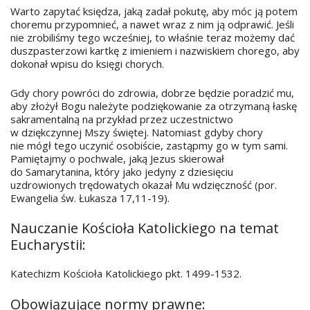
Warto zapytać księdza, jaką zadał pokutę, aby móc ją potem
choremu przypomnieć, a nawet wraz z nim ją odprawić. Jeśli
nie zrobiliśmy tego wcześniej, to właśnie teraz możemy dać
duszpasterzowi kartkę z imieniem i nazwiskiem chorego, aby
dokonał wpisu do księgi chorych.
Gdy chory powróci do zdrowia, dobrze będzie poradzić mu,
aby złożył Bogu należyte podziękowanie za otrzymaną łaskę
sakramentalną na przykład przez uczestnictwo
w dziękczynnej Mszy świętej. Natomiast gdyby chory
nie mógł tego uczynić osobiście, zastąpmy go w tym sami.
Pamiętajmy o pochwale, jaką Jezus skierował
do Samarytanina, który jako jedyny z dziesięciu
uzdrowionych trędowatych okazał Mu wdzięczność (por.
Ewangelia św. Łukasza 17,11-19).
Nauczanie Kościoła Katolickiego na temat
Eucharystii:
Katechizm Kościoła Katolickiego pkt. 1499-1532.
Obowiązujące normy prawne: