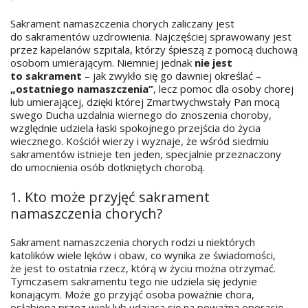
Sakrament namaszczenia chorych zaliczany jest
do sakramentów uzdrowienia. Najczęściej sprawowany jest
przez kapelanów szpitala, którzy śpieszą z pomocą duchową
osobom umierającym. Niemniej jednak
nie jest
to sakrament
– jak zwykło się go dawniej określać –
„ostatniego namaszczenia”
, lecz pomoc dla osoby chorej
lub umierającej, dzięki której Zmartwychwstały Pan mocą
swego Ducha uzdalnia wiernego do znoszenia choroby,
względnie udziela łaski spokojnego przejścia do życia
wiecznego. Kościół wierzy i wyznaje, że wśród siedmiu
sakramentów istnieje ten jeden, specjalnie przeznaczony
do umocnienia osób dotkniętych chorobą.
1. Kto może przyjęć sakrament
namaszczenia chorych?
Sakrament namaszczenia chorych rodzi u niektórych
katolików wiele lęków i obaw, co wynika ze świadomości,
że jest to ostatnia rzecz, którą w życiu można otrzymać.
Tymczasem sakramentu tego nie udziela się jedynie
konającym. Może go przyjąć osoba poważnie chora,
osłabiona przez wiek lub udająca się na poważną operację.