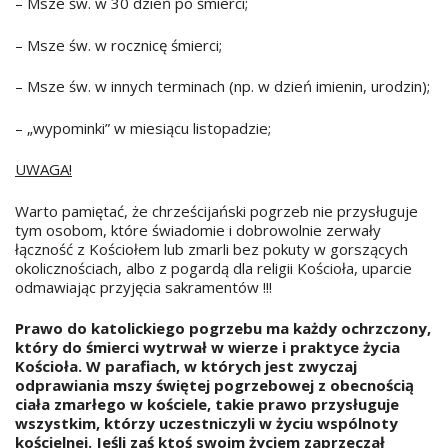
– Msze św. w 30 dzień po śmierci;
– Msze św. w rocznicę śmierci;
– Msze św. w innych terminach (np. w dzień imienin, urodzin);
– „wypominki” w miesiącu listopadzie;
UWAGA!
Warto pamiętać, że chrześcijański pogrzeb nie przysługuje
tym osobom, które świadomie i dobrowolnie zerwały
łączność z Kościołem lub zmarli bez pokuty w gorszących
okolicznościach, albo z pogardą dla religii Kościoła, uparcie
odmawiając przyjęcia sakramentów !!!
Prawo do katolickiego pogrzebu ma każdy ochrzczony,
który do śmierci wytrwał w wierze i praktyce życia
Kościoła. W parafiach, w których jest zwyczaj
odprawiania mszy świętej pogrzebowej z obecnością
ciała zmarłego w kościele, takie prawo przysługuje
wszystkim, którzy uczestniczyli w życiu wspólnoty
kościelnej. Jeśli zaś ktoś swoim życiem zaprzeczał