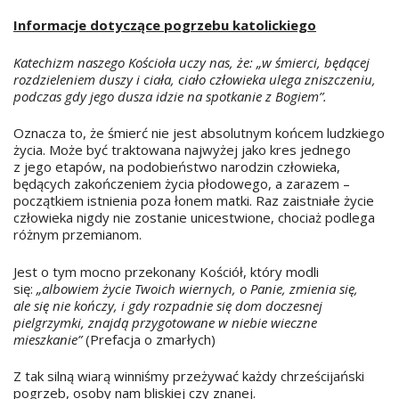
Informacje dotyczące pogrzebu katolickiego
Katechizm naszego Kościoła uczy nas, że: „w śmierci, będącej
rozdzieleniem duszy i ciała, ciało człowieka ulega zniszczeniu,
podczas gdy jego dusza idzie na spotkanie z Bogiem”.
Oznacza to, że śmierć nie jest absolutnym końcem ludzkiego
życia. Może być traktowana najwyżej jako kres jednego
z jego etapów, na podobieństwo narodzin człowieka,
będących zakończeniem życia płodowego, a zarazem –
początkiem istnienia poza łonem matki. Raz zaistniałe życie
człowieka nigdy nie zostanie unicestwione, chociaż podlega
różnym przemianom.
Jest o tym mocno przekonany Kościół, który modli
się:
„albowiem życie Twoich wiernych, o Panie, zmienia się,
ale się nie kończy, i gdy rozpadnie się dom doczesnej
pielgrzymki, znajdą przygotowane w niebie wieczne
mieszkanie”
(Prefacja o zmarłych)
Z tak silną wiarą winniśmy przeżywać każdy chrześcijański
pogrzeb, osoby nam bliskiej czy znanej.