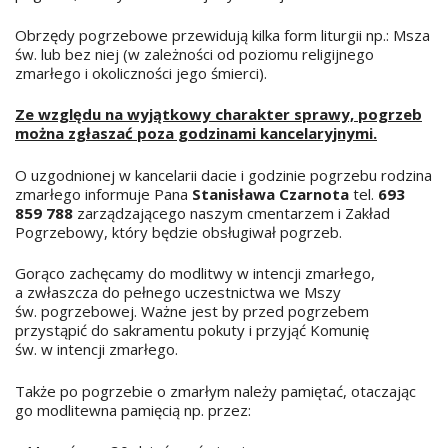
Obrzędy pogrzebowe przewidują kilka form liturgii np.: Msza
św. lub bez niej (w zależności od poziomu religijnego
zmarłego i okoliczności jego śmierci).
Ze względu na wyjątkowy charakter sprawy, pogrzeb
można zgłaszać poza godzinami kancelaryjnymi.
O uzgodnionej w kancelarii dacie i godzinie pogrzebu rodzina
zmarłego informuje Pana
Stanisława Czarnota
tel.
693
859 788
zarządzającego naszym cmentarzem i Zakład
Pogrzebowy, który będzie obsługiwał pogrzeb.
Gorąco zachęcamy do modlitwy w intencji zmarłego,
a zwłaszcza do pełnego uczestnictwa we Mszy
św. pogrzebowej. Ważne jest by przed pogrzebem
przystąpić do sakramentu pokuty i przyjąć Komunię
św. w intencji zmarłego.
Także po pogrzebie o zmarłym należy pamiętać, otaczając
go modlitewna pamięcią np. przez: