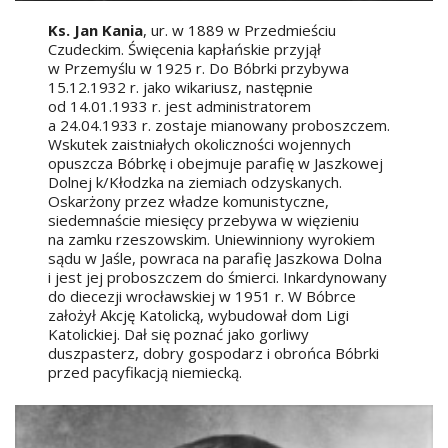
Ks. Jan Kania
, ur. w 1889 w Przedmieściu
Czudeckim. Święcenia kapłańskie przyjął
w Przemyślu w 1925 r. Do Bóbrki przybywa
15.12.1932 r. jako wikariusz, następnie
od 14.01.1933 r. jest administratorem
a 24.04.1933 r. zostaje mianowany proboszczem.
Wskutek zaistniałych okoliczności wojennych
opuszcza Bóbrkę i obejmuje parafię w Jaszkowej
Dolnej k/Kłodzka na ziemiach odzyskanych.
Oskarżony przez władze komunistyczne,
siedemnaście miesięcy przebywa w więzieniu
na zamku rzeszowskim. Uniewinniony wyrokiem
sądu w Jaśle, powraca na parafię Jaszkowa Dolna
i jest jej proboszczem do śmierci. Inkardynowany
do diecezji wrocławskiej w 1951 r. W Bóbrce
założył Akcję Katolicką, wybudował dom Ligi
Katolickiej. Dał się poznać jako gorliwy
duszpasterz, dobry gospodarz i obrońca Bóbrki
przed pacyfikacją niemiecką.