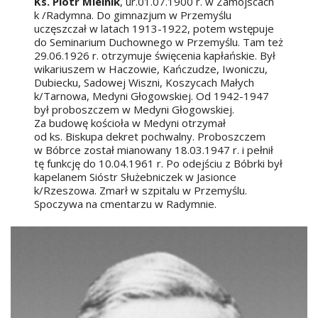
Ks. Piotr Mielnik
, ur.01.07.1900 r. w Zamojscach
k /Radymna. Do gimnazjum w Przemyślu
uczęszczał w latach 1913-1922, potem wstępuje
do Seminarium Duchownego w Przemyślu. Tam też
29.06.1926 r. otrzymuje święcenia kapłańskie. Był
wikariuszem w Haczowie, Kańczudze, Iwoniczu,
Dubiecku, Sadowej Wiszni, Koszycach Małych
k/Tarnowa, Medyni Głogowskiej. Od 1942-1947
był proboszczem w Medyni Głogowskiej.
Za budowę kościoła w Medyni otrzymał
od ks. Biskupa dekret pochwalny. Proboszczem
w Bóbrce został mianowany 18.03.1947 r. i pełnił
tę funkcję do 10.04.1961 r. Po odejściu z Bóbrki był
kapelanem Sióstr Służebniczek w Jasionce
k/Rzeszowa. Zmarł w szpitalu w Przemyślu.
Spoczywa na cmentarzu w Radymnie.