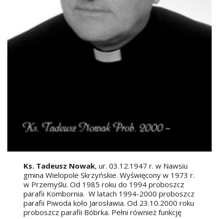
Ks. Tadeusz Nowak
, ur. 03.12.1947 r. w Nawsiu
gmina Wielopole Skrzyńskie. Wyświęcony w 1973 r.
w Przemyślu. Od 1985 roku do 1994 proboszcz
parafii Kombornia. W latach 1994-2000 proboszcz
parafii Piwoda koło Jarosławia. Od 23.10.2000 roku
proboszcz parafii Bóbrka. Pełni również funkcję