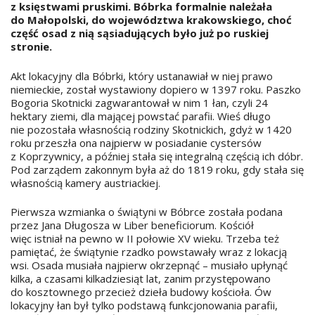
z księstwami pruskimi. Bóbrka formalnie należała
do Małopolski, do województwa krakowskiego, choć
część osad z nią sąsiadujących było już po ruskiej
stronie.
Akt lokacyjny dla Bóbrki, który ustanawiał w niej prawo
niemieckie, został wystawiony dopiero w 1397 roku. Paszko
Bogoria Skotnicki zagwarantował w nim 1 łan, czyli 24
hektary ziemi, dla mającej powstać parafii. Wieś długo
nie pozostała własnością rodziny Skotnickich, gdyż w 1420
roku przeszła ona najpierw w posiadanie cystersów
z Koprzywnicy, a później stała się integralną częścią ich dóbr.
Pod zarządem zakonnym była aż do 1819 roku, gdy stała się
własnością kamery austriackiej.
Pierwsza wzmianka o świątyni w Bóbrce została podana
przez Jana Długosza w Liber beneficiorum. Kościół
więc istniał na pewno w II połowie XV wieku. Trzeba też
pamiętać, że świątynie rzadko powstawały wraz z lokacją
wsi. Osada musiała najpierw okrzepnąć – musiało upłynąć
kilka, a czasami kilkadziesiąt lat, zanim przystępowano
do kosztownego przecież dzieła budowy kościoła. Ów
lokacyjny łan był tylko podstawą funkcjonowania parafii,