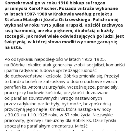
Konsekrował go w roku 1910 biskup sufragan
przemyski Karol Fischer. Posiada witraże wykonane
w latach 1907-1908 w Krakowie według projektu
Stefana Matejki i Józefa Ostrowskiego. Polichromię
wykonał w roku 1915 Julian Krupski. Kościół zachwyca
swą harmonią, urzeka pięknem, dbałością o każdy
szczegół. Jak mówi wiele odwiedzających go ludzi, jest
świątynią, w której słowa modlitwy same garną się
na usta.
Po odzyskaniu niepodległości w latach 1922-1925,
na Bóbrkę i okolice atak generalny zrobili socjaliści, komuniści
i partia radykalno-ludowa uprzedzając ludność
do duchowieństwa i kościoła. Bóbrka zmieniła się. Przeżył
to bardzo boleśnie zatroskany o dobro duchowe swoich
parafian ks. Antoni Dziurzyński. Wcześniejsze, ponad siły,
prace przy budowie kościoła, przykrości doznawane
od parafian zbuntowanych i wrogo nastawionych
przez radykalne partie były, być może, bezpośrednią
przyczyną jego nagłej śmierci, która nastąpiła w nocy
z 30.09. na 1.10.1925 roku, w 57 roku życia. Niezwykle
pracowity, gorliwy i zasłużony dla Bóbrki ks. Dziurzyński
spoczął na parafialnym cmentarzu. Miłość