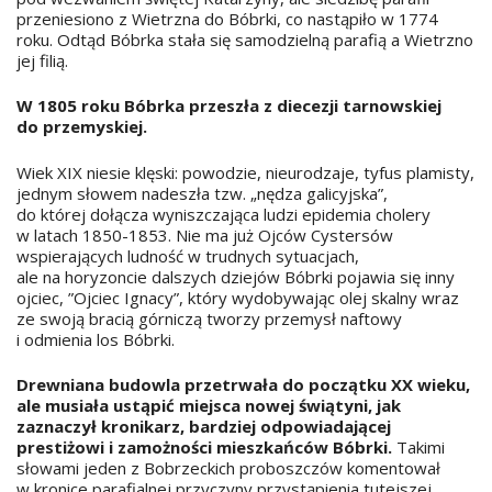
przeniesiono z Wietrzna do Bóbrki, co nastąpiło w 1774
roku. Odtąd Bóbrka stała się samodzielną parafią a Wietrzno
jej filią.
W 1805 roku Bóbrka przeszła z diecezji tarnowskiej
do przemyskiej.
Wiek XIX niesie klęski: powodzie, nieurodzaje, tyfus plamisty,
jednym słowem nadeszła tzw. „nędza galicyjska”,
do której dołącza wyniszczająca ludzi epidemia cholery
w latach 1850-1853. Nie ma już Ojców Cystersów
wspierających ludność w trudnych sytuacjach,
ale na horyzoncie dalszych dziejów Bóbrki pojawia się inny
ojciec, ”Ojciec Ignacy”, który wydobywając olej skalny wraz
ze swoją bracią górniczą tworzy przemysł naftowy
i odmienia los Bóbrki.
Drewniana budowla przetrwała do początku XX wieku,
ale musiała ustąpić miejsca nowej świątyni, jak
zaznaczył kronikarz, bardziej odpowiadającej
prestiżowi i zamożności mieszkańców Bóbrki.
Takimi
słowami jeden z Bobrzeckich proboszczów komentował
w kronice parafialnej przyczyny przystąpienia tutejszej