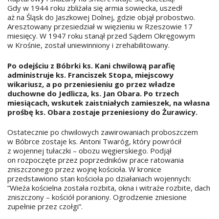
Gdy w 1944 roku zbliżała się armia sowiecka, uszedł
aż na Śląsk do Jaszkowej Dolnej, gdzie objął probostwo.
Aresztowany przesiedział w więzieniu w Rzeszowie 17
miesięcy. W 1947 roku stanął przed Sądem Okręgowym
w Krośnie, został uniewinniony i zrehabilitowany.
Po odejściu z Bóbrki ks. Kani chwilową parafię
administruje ks. Franciszek Stopa, miejscowy
wikariusz, a po przeniesieniu go przez władze
duchowne do Jedlicza, ks. Jan Obara. Po trzech
miesiącach, wskutek zaistniałych zamieszek, na własna
prośbę ks. Obara zostaje przeniesiony do Żurawicy.
Ostatecznie po chwilowych zawirowaniach proboszczem
w Bóbrce zostaje ks. Antoni Twaróg, który powrócił
z wojennej tułaczki – obozu węgierskiego. Podjął
on rozpoczęte przez poprzedników prace ratowania
zniszczonego przez wojnę kościoła. W kronice
przedstawiono stan kościoła po działaniach wojennych:
”Wieża kościelna została rozbita, okna i witraże rozbite, dach
zniszczony – kościół poraniony. Ogrodzenie zniesione
zupełnie przez czołgi”.