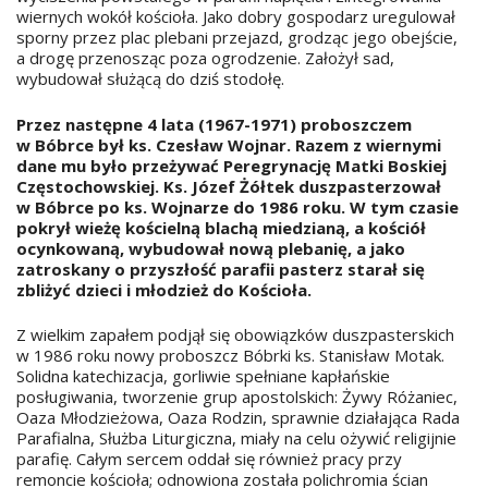
wiernych wokół kościoła. Jako dobry gospodarz uregulował
sporny przez plac plebani przejazd, grodząc jego obejście,
a drogę przenosząc poza ogrodzenie. Założył sad,
wybudował służącą do dziś stodołę.
Przez następne 4 lata (1967-1971) proboszczem
w Bóbrce był ks. Czesław Wojnar. Razem z wiernymi
dane mu było przeżywać Peregrynację Matki Boskiej
Częstochowskiej. Ks. Józef Żółtek duszpasterzował
w Bóbrce po ks. Wojnarze do 1986 roku. W tym czasie
pokrył wieżę kościelną blachą miedzianą, a kościół
ocynkowaną, wybudował nową plebanię, a jako
zatroskany o przyszłość parafii pasterz starał się
zbliżyć dzieci i młodzież do Kościoła.
Z wielkim zapałem podjął się obowiązków duszpasterskich
w 1986 roku nowy proboszcz Bóbrki ks. Stanisław Motak.
Solidna katechizacja, gorliwie spełniane kapłańskie
posługiwania, tworzenie grup apostolskich: Żywy Różaniec,
Oaza Młodzieżowa, Oaza Rodzin, sprawnie działająca Rada
Parafialna, Służba Liturgiczna, miały na celu ożywić religijnie
parafię. Całym sercem oddał się również pracy przy
remoncie kościoła; odnowiona została polichromia ścian