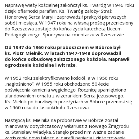
Naprawę wieży kościelnej zakończył ks. Twaróg w 1946 roku
dzięki ofiarności parafian. Ks. Twaróg założył Straż
Honorową Serca Maryi i zaprowadził praktyki pierwszych
sobót miesiąca. W 1947 roku na własną prośbę przeniesiony
do Rzeszowa zostaje do końca życia katechetą Liceum
Pedagogicznego. Spoczywa na cmentarzu w Rzeszowie.
Od 1947 do 1960 roku proboszczem w Bóbrce był
ks. Piotr Mielnik. W latach 1947-1948 doprowadził
do końca odbudowę zniszczonego kościoła. Naprawił
ogrodzenie kościelne i witraże.
W 1952 roku zelektryfikowano kościół, a w 1956 roku
„nagłośniono”. W 1955 roku obchodzono 50-lecie
poświęcenia kamienia węgielnego. Rocznicę upamiętniono
ufundowaniem ornatu z wizerunkiem Serca jezusowego.
Ks. Mielnik po burzliwych przeżyciach w Bóbrce przenosi się
w 1960 roku do Jasionki koło Rzeszowa.
Następcą ks. Mielnika na probostwie w Bóbrce został
mianowany dotychczasowy wikariusz z Nowego Żmigrodu
ks. Stanisław Władyka. Stanęło przed nim ważne zadanie
wyciszenia powstałego w parafii napięcia i zintegrowania