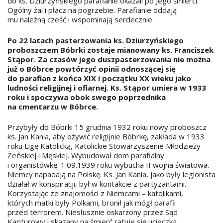
do ks. Dziurzyńskiego parafianie okazali po Jego śmierci.
Ogólny żal i płacz na pogrzebie. Parafianie oddają
mu należną cześć i wspominają serdecznie.
Po 22 latach pasterzowania ks. Dziurzyńskiego
proboszczem Bóbrki zostaje mianowany ks. Franciszek
Stąpor. Za czasów jego duszpasterzowania nie można
już o Bóbrce powtórzyć opinii odnoszącej się
do parafian z końca XIX i początku XX wieku jako
ludności religijnej i ofiarnej. Ks. Stąpor umiera w 1933
roku i spoczywa obok swego poprzednika
na cmentarzu w Bóbrce.
Przybyły do Bóbrki 15 grudnia 1932 roku nowy proboszcz
ks. Jan Kania, aby ożywić religijnie Bóbrkę, zakłada w 1933
roku Ligę Katolicką, Katolickie Stowarzyszenie Młodzieży
Żeńskiej i Męskiej. Wybudował dom parafialny
i organistówkę. 1.09.1939 roku wybucha II wojna światowa.
Niemcy napadają na Polskę. Ks. Jan Kania, jako były legionista
działał w konspiracji, był w kontakcie z partyzantami.
Korzystając ze znajomości z Niemcami – katolikami,
których matki były Polkami, bronił jak mógł parafii
przed terrorem. Niesłusznie oskarżony przez Sąd
Kapturowy i skazany na śmierć ratuje się ucieczką.