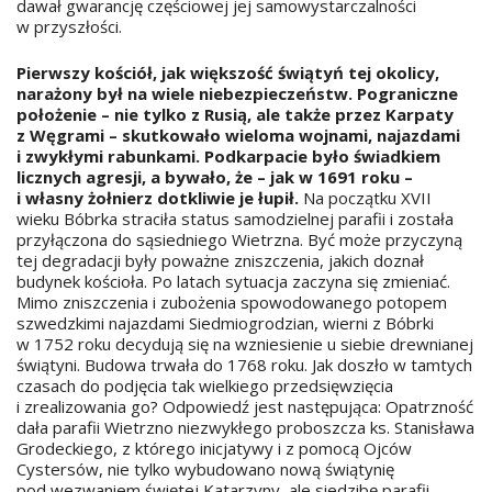
dawał gwarancję częściowej jej samowystarczalności
w przyszłości.
Pierwszy kościół, jak większość świątyń tej okolicy,
narażony był na wiele niebezpieczeństw. Pograniczne
położenie – nie tylko z Rusią, ale także przez Karpaty
z Węgrami – skutkowało wieloma wojnami, najazdami
i zwykłymi rabunkami. Podkarpacie było świadkiem
licznych agresji, a bywało, że – jak w 1691 roku –
i własny żołnierz dotkliwie je łupił.
Na początku XVII
wieku Bóbrka straciła status samodzielnej parafii i została
przyłączona do sąsiedniego Wietrzna. Być może przyczyną
tej degradacji były poważne zniszczenia, jakich doznał
budynek kościoła. Po latach sytuacja zaczyna się zmieniać.
Mimo zniszczenia i zubożenia spowodowanego potopem
szwedzkimi najazdami Siedmiogrodzian, wierni z Bóbrki
w 1752 roku decydują się na wzniesienie u siebie drewnianej
świątyni. Budowa trwała do 1768 roku. Jak doszło w tamtych
czasach do podjęcia tak wielkiego przedsięwzięcia
i zrealizowania go? Odpowiedź jest następująca: Opatrzność
dała parafii Wietrzno niezwykłego proboszcza ks. Stanisława
Grodeckiego, z którego inicjatywy i z pomocą Ojców
Cystersów, nie tylko wybudowano nową świątynię
pod wezwaniem świętej Katarzyny, ale siedzibę parafii