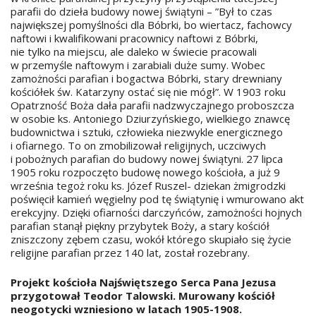
parafii do dzieła budowy nowej świątyni – ”Był to czas
największej pomyślności dla Bóbrki, bo wiertacz, fachowcy
naftowi i kwalifikowani pracownicy naftowi z Bóbrki,
nie tylko na miejscu, ale daleko w świecie pracowali
w przemyśle naftowym i zarabiali duże sumy. Wobec
zamożności parafian i bogactwa Bóbrki, stary drewniany
kościółek św. Katarzyny ostać się nie mógł”. W 1903 roku
Opatrzność Boża dała parafii nadzwyczajnego proboszcza
w osobie ks. Antoniego Dziurzyńskiego, wielkiego znawcę
budownictwa i sztuki, człowieka niezwykle energicznego
i ofiarnego. To on zmobilizował religijnych, uczciwych
i pobożnych parafian do budowy nowej świątyni. 27 lipca
1905 roku rozpoczęto budowę nowego kościoła, a już 9
września tegoż roku ks. Józef Ruszel- dziekan żmigrodzki
poświęcił kamień węgielny pod tę świątynię i wmurowano akt
erekcyjny. Dzięki ofiarności darczyńców, zamożności hojnych
parafian stanął piękny przybytek Boży, a stary kościół
zniszczony zębem czasu, wokół którego skupiało się życie
religijne parafian przez 140 lat, został rozebrany.
Projekt kościoła Najświętszego Serca Pana Jezusa
przygotował Teodor Talowski. Murowany kościół
neogotycki wzniesiono w latach 1905-1908.