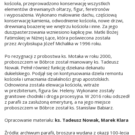
kościoła, przeprowadzono konserwację wszystkich
elementów drewnianych ołtarzy, figur, feretronów
i wyposażenia. Wykonano malowanie dachu, częściową
konserwację kamienia, odwodnienie kościoła, nowe drzwi,
drewnianą boazerię we wnętrzu kościoła i inne. Za jego
duszpasterzowania wzniesiono kaplicę pw. Matki Bożej
Fatimskiej w Niżnej Łące, która poświecona została
przez Arcybiskupa Józef Michalika w 1996 roku.
Po rezygnacji z probostwa ks. Motaka w roku 2000,
proboszczem w Bóbrce został mianowany ks. Tadeusz
Nowak. Pełnił również funkcję dziekana dekanatu
dukielskiego. Podjął się on kontynuowania dzieła remontu
kościoła i umacniania działalności grup apostolskich.
Odnowiona została elewacja kościoła, witraże
w prezbiterium, figura św. Heleny. Wykonane zostały
granitowe chodniki i droga procesyjna. W 2016 roku odszedł
z parafii za zasłużoną emeryturę, a na jego miejsce
proboszczem w Bóbrce został ks. Stanisław Babiarz.
Opracowanie materiału:
ks. Tadeusz Nowak, Marek Klara
Źródła: archiwum parafii, broszura wydana z okazji 100-lecia