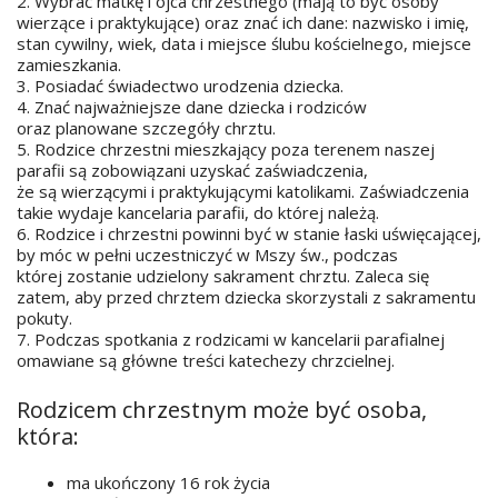
2. Wybrać matkę i ojca chrzestnego (mają to być osoby
wierzące i praktykujące) oraz znać ich dane: nazwisko i imię,
stan cywilny, wiek, data i miejsce ślubu kościelnego, miejsce
zamieszkania.
3. Posiadać świadectwo urodzenia dziecka.
4. Znać najważniejsze dane dziecka i rodziców
oraz planowane szczegóły chrztu.
5. Rodzice chrzestni mieszkający poza terenem naszej
parafii są zobowiązani uzyskać zaświadczenia,
że są wierzącymi i praktykującymi katolikami. Zaświadczenia
takie wydaje kancelaria parafii, do której należą.
6. Rodzice i chrzestni powinni być w stanie łaski uświęcającej,
by móc w pełni uczestniczyć w Mszy św., podczas
której zostanie udzielony sakrament chrztu. Zaleca się
zatem, aby przed chrztem dziecka skorzystali z sakramentu
pokuty.
7. Podczas spotkania z rodzicami w kancelarii parafialnej
omawiane są główne treści katechezy chrzcielnej.
Rodzicem chrzestnym może być osoba,
która:
ma ukończony 16 rok życia