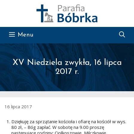
Przejdź do treści
Menu
XV Niedziela zwykła, 16 lipca
2017 r.
16 lipca 2017
Dziękuję za sprzątanie kościoła i ofiarę na kościół w wys.
80 zł, – Bóg zapłać. W sobotę na 9.00 proszę
następujące rodziny: Ciołkoszowie, Milczkowie,