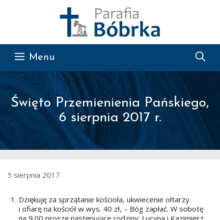
Przejdź do treści
Menu
Święto Przemienienia Pańskiego,
6 sierpnia 2017 r.
5 sierpnia 2017
Dziękuję za sprzątanie kościoła, ukwiecenie ołtarzy
i ofiarę na kościół w wys. 40 zł, – Bóg zapłać. W sobotę
na 9.00 proszę następujące rodziny: Lucyna i Kazimierz