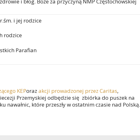
 zdrowie i błog. Boże za przyczyną NMP Częstochowskiej
.śm. i jej rodzice
ch rodzice
stkich Parafian
zącego KEP
oraz
akcji prowadzonej przez Caritas
,
idiecezji Przemyskiej odbędzie się zbiórka do puszek na
nawałnic, które przeszły w ostatnim czasie nad Polską.