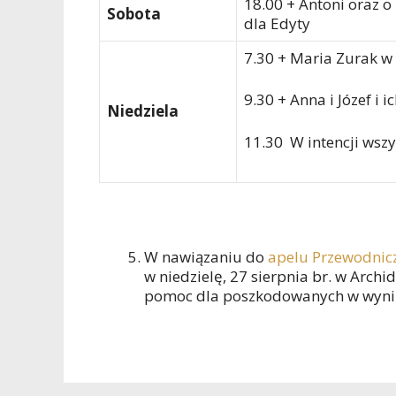
18.00 + Antoni oraz o
Sobota
dla Edyty
7.30 + Maria Zurak w r
9.30 + Anna i Józef i i
Niedziela
11.30 W intencji wszy
W nawiązaniu do
apelu Przewodnic
w niedzielę, 27 sierpnia br. w Arch
pomoc dla poszkodowanych w wyniku 