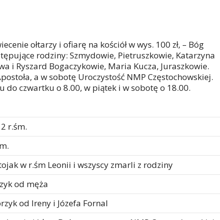
ecenie ołtarzy i ofiarę na kościół w wys. 100 zł, – Bóg
stępujące rodziny: Szmydowie, Pietruszkowie, Katarzyna
a i Ryszard Bogaczykowie, Maria Kucza, Juraszkowie.
Apostoła, a w sobotę Uroczystość NMP Częstochowskiej.
 do czwartku o 8.00, w piątek i w sobotę o 18.00.
 2 r.śm.
śm.
Stojak w r.śm Leonii i wszyscy zmarli z rodziny
rzyk od męża
rzyk od Ireny i Józefa Fornal