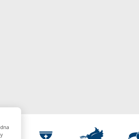
ędna
my