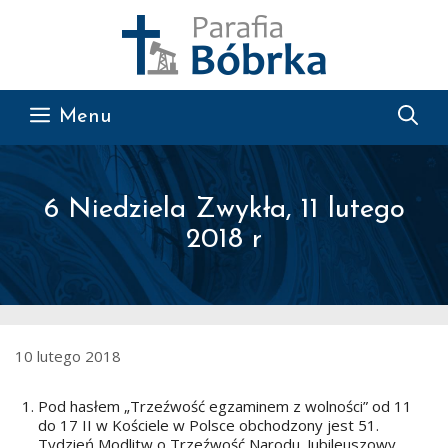
Przejdź do treści
Menu
6 Niedziela Zwykła, 11 lutego
2018 r
10 lutego 2018
Pod hasłem „Trzeźwość egzaminem z wolności” od 11
do 17 II w Kościele w Polsce obchodzony jest 51.
Tydzień Modlitw o Trzeźwość Narodu. Jubileuszowy