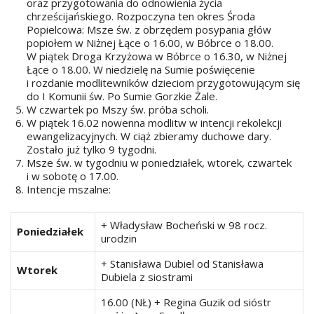
oraz przygotowania do odnowienia życia
chrześcijańskiego. Rozpoczyna ten okres Środa
Popielcowa: Msze św. z obrzędem posypania głów
popiołem w Niżnej Łące o 16.00, w Bóbrce o 18.00.
W piątek Droga Krzyżowa w Bóbrce o 16.30, w Niżnej
Łące o 18.00. W niedzielę na Sumie poświęcenie
i rozdanie modlitewników dzieciom przygotowującym się
do I Komunii św. Po Sumie Gorzkie Żale.
W czwartek po Mszy św. próba scholi.
W piątek 16.02 nowenna modlitw w intencji rekolekcji
ewangelizacyjnych. W ciąż zbieramy duchowe dary.
Zostało już tylko 9 tygodni.
Msze św. w tygodniu w poniedziałek, wtorek, czwartek
i w sobotę o 17.00.
Intencje mszalne:
+ Władysław Bocheński w 98 rocz.
Poniedziałek
urodzin
+ Stanisława Dubiel od Stanisława
Wtorek
Dubiela z siostrami
16.00 (NŁ) + Regina Guzik od sióstr