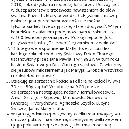
2018, rok odzyskania niepodległości przez Polskę, jest
w duszpasterstwie trzeźwości nawiązaniem do słów
św. Jana Pawła II, który powiedział: „Egzamin z naszej
wolności jest przed nami. Wolności nie można
tylko posiadać. Trzeba ją stale, stale zdobywać”. W tym
kontekście działaniom podejmowanym w roku 2018,
w 100. lecie odzyskania przez Polskę niepodległości,
przyświeca hasło: „Trzeźwość egzaminem z wolności”.
11 lutego we wspomnienie Matki Bożej z Lourdes
każdego roku obchodzimy Światowy Dzień Chorego
ustanowiony przez Jana Pawła II w 1992 r. W tym roku
hasłem Światowego Dnia Chorego są słowa: Zawierzmy
się Jezusowi miłosiernemu jak Maryja: „Zróbcie wszystko,
cokolwiek wam powie”
Dziękuję za sprzątanie kościoła i ofiarę na kościół w wys.
70 zł – Bóg zapłać! W sobotę na 9.00 proszę
do sprzątania następujące rodziny: Jarmułowiczowie,
Anna i Grzegorz Sępowie, Malinowska Genowefa
i Andrzej, Frydrychowie, Agnieszka Szydło, Lucyna
Świszcz, Janas Małgorzata.
W tym tygodniu rozpoczynamy Wielki Post,trwający 40
dni czas pokuty i nawrócenia, intensywnej walki ze złem
i jego pokusami poprzez post, jałmużnę i modlitwę