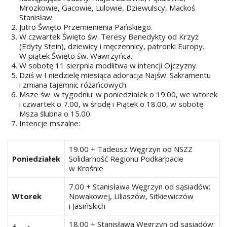
Mrozkowie, Gacowie, Lulowie, Dziewulscy, Mackoś
Stanisław.
Jutro Święto Przemienienia Pańskiego.
W czwartek Święto św. Teresy Benedykty od Krzyż
(Edyty Stein), dziewicy i męczennicy, patronki Europy.
W piątek Święto św. Wawrzyńca.
W sobotę 11 sierpnia modlitwa w intencji Ojczyzny.
Dziś w I niedzielę miesiąca adoracja Najśw. Sakramentu
i zmiana tajemnic różańcowych.
Msze św. w tygodniu: w poniedziałek o 19.00, we wtorek
i czwartek o 7.00, w środę i Piątek o 18.00, w sobotę
Msza ślubna o 15.00.
Intencje mszalne:
19.00 + Tadeusz Węgrzyn od NSZZ
Poniedziałek
Solidarność Regionu Podkarpacie
w Krośnie
7.00 + Stanisława Węgrzyn od sąsiadów:
Wtorek
Nowakowej, Uliaszów, Sitkiewiczów
i Jasińskich
18.00 + Stanisława Węgrzyn od sąsiadów: