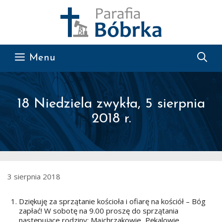
Przejdź do treści
Menu
18 Niedziela zwykła, 5 sierpnia
2018 r.
3 sierpnia 2018
Dziękuję za sprzątanie kościoła i ofiarę na kościół – Bóg
zapłać! W sobotę na 9.00 proszę do sprzątania
następujące rodziny: Majchrzakowie, Pękalowie,