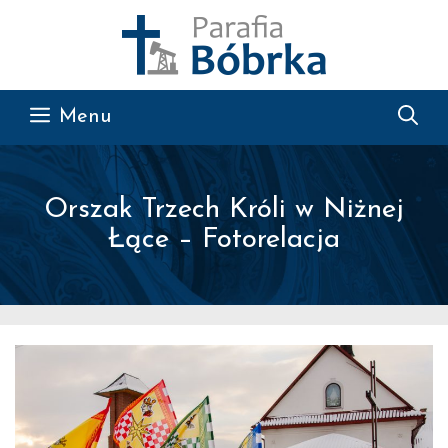
Przejdź do treści
Menu
Orszak Trzech Króli w Niżnej
Łące – Fotorelacja