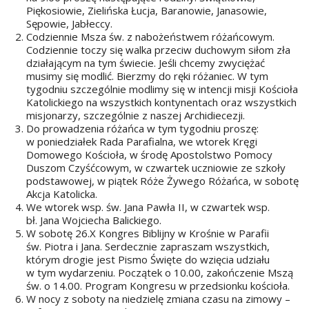
Piękosiowie, Zielińska Łucja, Baranowie, Janasowie,
Sępowie, Jabłeccy.
Codziennie Msza św. z nabożeństwem różańcowym.
Codziennie toczy się walka przeciw duchowym siłom zła
działającym na tym świecie. Jeśli chcemy zwyciężać
musimy się modlić. Bierzmy do ręki różaniec. W tym
tygodniu szczególnie modlimy się w intencji misji Kościoła
Katolickiego na wszystkich kontynentach oraz wszystkich
misjonarzy, szczególnie z naszej Archidiecezji.
Do prowadzenia różańca w tym tygodniu proszę:
w poniedziałek Rada Parafialna, we wtorek Kręgi
Domowego Kościoła, w środę Apostolstwo Pomocy
Duszom Czyśćcowym, w czwartek uczniowie ze szkoły
podstawowej, w piątek Róże Żywego Różańca, w sobotę
Akcja Katolicka.
We wtorek wsp. św. Jana Pawła II, w czwartek wsp.
bł. Jana Wojciecha Balickiego.
W sobotę 26.X Kongres Biblijny w Krośnie w Parafii
św. Piotra i Jana. Serdecznie zapraszam wszystkich,
którym drogie jest Pismo Święte do wzięcia udziału
w tym wydarzeniu. Początek o 10.00, zakończenie Mszą
św. o 14.00. Program Kongresu w przedsionku kościoła.
W nocy z soboty na niedzielę zmiana czasu na zimowy –