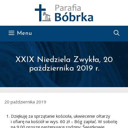
Przejdź do treści
Menu
XXIX Niedziela Zwykła, 20
października 2019 r.
20 października 2019
Dziękuję za sprzątanie kościoła, ukwiecenie ołtarzy
i ofiarę na kościół w wys. 60 zł – Bóg zapłać. W sobotę
na 9.00 proszę następujące rodziny: Świątkowie,