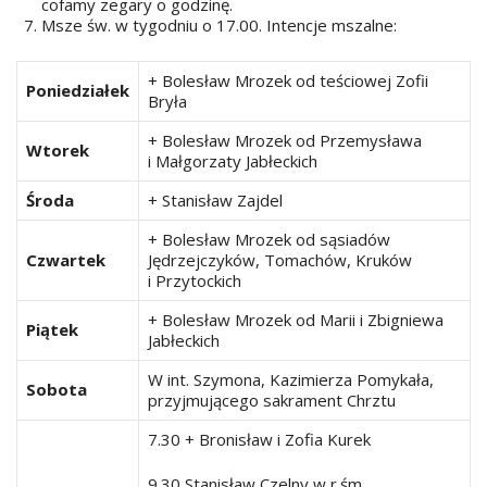
cofamy zegary o godzinę.
Msze św. w tygodniu o 17.00. Intencje mszalne:
+ Bolesław Mrozek od teściowej Zofii
Poniedziałek
Bryła
+ Bolesław Mrozek od Przemysława
Wtorek
i Małgorzaty Jabłeckich
Środa
+ Stanisław Zajdel
+ Bolesław Mrozek od sąsiadów
Czwartek
Jędrzejczyków, Tomachów, Kruków
i Przytockich
+ Bolesław Mrozek od Marii i Zbigniewa
Piątek
Jabłeckich
W int. Szymona, Kazimierza Pomykała,
Sobota
przyjmującego sakrament Chrztu
7.30 + Bronisław i Zofia Kurek
9.30 Stanisław Czelny w r.śm.