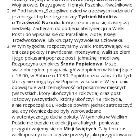
Wojnarowie, Drzyzgowie, Henryk Pszonka, Kwaśnikowie.
W Pod hasłem „Szczęśliwe dzieci w trzeźwych rodzinach”
przebiegać będzie tegoroczny
Tydzień Modlitw
o Trzeźwość Narodu
, który rozpoczyna się dzisiejszą
niedzielą. Zachęcam do podjęcia abstynencji na Wielki
Post i do wpisania się do Parafialnej Złotej Księgi
Trzeźwościowej lub Krucjaty Wyzwolenia Człowieka.
W tym tygodniu rozpoczynamy Wielki Post,trwający 40
dni czas pokuty i nawrócenia, intensywnej walki ze złem
i jego pokusami poprzez post, jałmużnę i modlitwę.
Rozpoczyna ten okres
Środa Popielcowa
: Msze
św. z obrzędem posypania głów popiołem w Niżnej Łące
o 16.00, w Bóbrce o 17.30. Popiół można zabrać dla tych,
którzy nie mogą być w Popielec w kościele. W tym dniu
obowiązuje wstrzemięźliwość od pokarmów mięsnych
(wszystkich, który ukończyli 14 rok życia) oraz post
ilościowy (wszystkich, którzy ukończyli 18 rok życia,
a nie rozpoczęli 60). Rodzice powinni jednak zatroszczyć
się, aby również dzieci były wprowadzane
w autentycznego ducha pokuty. W tym roku w Wielkim
Poście nie będzie rekolekcji parafialnych, ponieważ
przygotowujemy się do
Misji świętych
. Cały ten czas
wielkopostny niech będzie przeżyty jako przygotowanie