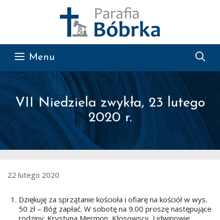
Przejdź do treści
Menu
VII Niedziela zwykła, 23 lutego
2020 r.
22 lutego 2020
Dziękuję za sprzątanie kościoła i ofiarę na kościół w wys.
50 zł – Bóg zapłać. W sobotę na 9.00 proszę następujące
rodziny: Krystyna Mermon, Kłosowscy, Lidwinowie,