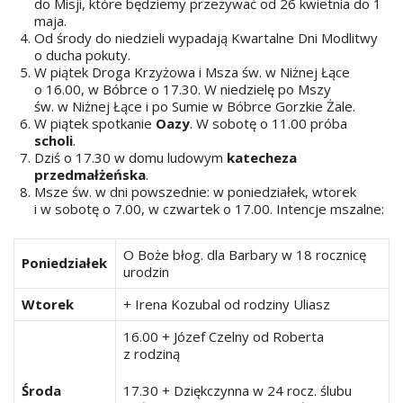
do Misji, które będziemy przeżywać od 26 kwietnia do 1
maja.
Od środy do niedzieli wypadają Kwartalne Dni Modlitwy
o ducha pokuty.
W piątek Droga Krzyżowa i Msza św. w Niżnej Łące
o 16.00, w Bóbrce o 17.30. W niedzielę po Mszy
św. w Niżnej Łące i po Sumie w Bóbrce Gorzkie Żale.
W piątek spotkanie
Oazy
. W sobotę o 11.00 próba
scholi
.
Dziś o 17.30 w domu ludowym
katecheza
przedmałżeńska
.
Msze św. w dni powszednie: w poniedziałek, wtorek
i w sobotę o 7.00, w czwartek o 17.00. Intencje mszalne:
O Boże błog. dla Barbary w 18 rocznicę
Poniedziałek
urodzin
Wtorek
+ Irena Kozubal od rodziny Uliasz
16.00 + Józef Czelny od Roberta
z rodziną
Środa
17.30 + Dziękczynna w 24 rocz. ślubu