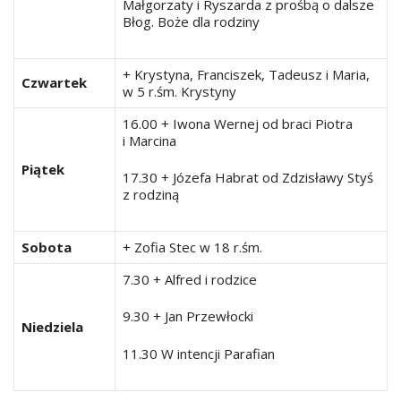
Małgorzaty i Ryszarda z prośbą o dalsze
Błog. Boże dla rodziny
+ Krystyna, Franciszek, Tadeusz i Maria,
Czwartek
w 5 r.śm. Krystyny
16.00 + Iwona Wernej od braci Piotra
i Marcina
Piątek
17.30 + Józefa Habrat od Zdzisławy Styś
z rodziną
Sobota
+ Zofia Stec w 18 r.śm.
7.30 + Alfred i rodzice
9.30 + Jan Przewłocki
Niedziela
11.30 W intencji Parafian