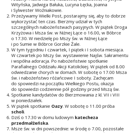
Wityńska, Jadwiga Bałuka, Lucyna Łęcka, Joanna
i Sylwester Woźniakowie.
Przeżywamy Wielki Post, postarajmy się, aby to dobrze
wykorzystać ten czas. Bierzmy udział w tych
szczególnych nabożeństwach pasyjnych. W piątek Droga
Krzyżowa i Msza św. w Niżnej Łące o 16.00, w Bóbrce
o 17.30. W niedzielę po Mszy św. w Niżnej Łące
i po Sumie w Bóbrce Gorzkie Żale.
W tym tygodniu I czwartek, I piątek i I sobota miesiąca.
W czwartek po Mszy św. wystawienie Najśw. Sakramentu
i wspólna adoracja. Po nabożeństwie spotkanie
Parafialnego Oddziału Akcji Katolickiej. W piątek od 8.00
odwiedzanie chorych w domach. W sobotę o 17.00 Msza
św. i nabożeństwo różańcowe I soboty. Zachęcam
do spowiedzi na początku Wielkiego Postu, okazja
do spowiedzi codziennie pół godziny przed Mszą św.
Spotkanie kandydatów do Bierzmowania z kl. VII i VIII
w poniedziałek.
W piątek spotkanie
Oazy
. W sobotę o 11.00 próba
scholi
.
Dziś o 17.30 w domu ludowym
katecheza
przedmałżeńska
.
Msze św. w dni powszednie: w środę o 7.00, pozostałe