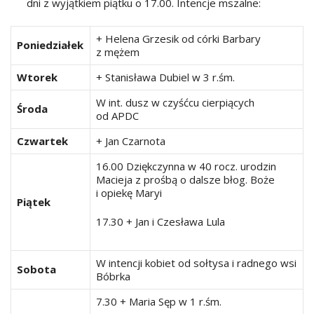
dni z wyjątkiem piątku o 17.00. Intencje mszalne:
+ Helena Grzesik od córki Barbary
Poniedziałek
z mężem
Wtorek
+ Stanisława Dubiel w 3 r.śm.
W int. dusz w czyśćcu cierpiących
Środa
od APDC
Czwartek
+ Jan Czarnota
16.00 Dziękczynna w 40 rocz. urodzin
Macieja z prośbą o dalsze błog. Boże
i opiekę Maryi
Piątek
17.30 + Jan i Czesława Lula
W intencji kobiet od sołtysa i radnego wsi
Sobota
Bóbrka
7.30 + Maria Sęp w 1 r.śm.