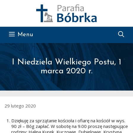
Przejdź do treści
Menu
I Niedziela Wielkiego Postu, 1
marca 2020 r.
29 lutego 2020
Dziękuję za sprzątanie kościoła i ofiarę na kościół w wys.
90 zł – Bóg zapłać. W sobotę na 9.00 proszę następujące
rodziny: Halina Kurek, Kuczowie, Dubielowie, Krystyna