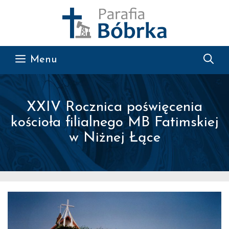
Przejdź do treści
Menu
XXIV Rocznica poświęcenia
kościoła filialnego MB Fatimskiej
w Niżnej Łące