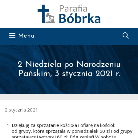
Przejdź do treści
Menu
2 Niedziela po Narodzeniu
Pańskim, 3 stycznia 2021 r.
2 stycznia 2021
Dziękuję za sprzątanie kościoła i ofiarę na kościół:
od grypy, która sprzątała w poniedziałek 50 zł i od grupy
sprzątającej wczoraj 60 zł. Bóg zapłać! W sobotę