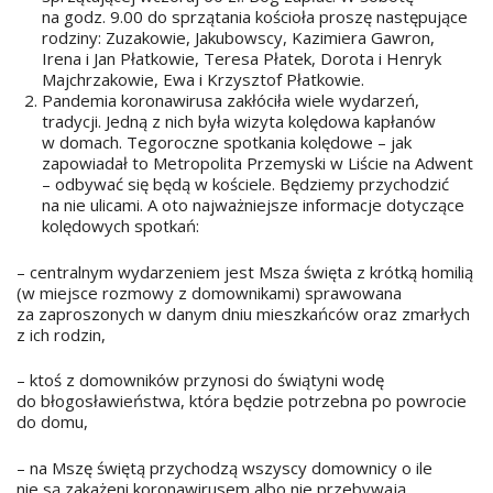
na godz. 9.00 do sprzątania kościoła proszę następujące
rodziny: Zuzakowie, Jakubowscy, Kazimiera Gawron,
Irena i Jan Płatkowie, Teresa Płatek, Dorota i Henryk
Majchrzakowie, Ewa i Krzysztof Płatkowie.
Pandemia koronawirusa zakłóciła wiele wydarzeń,
tradycji. Jedną z nich była wizyta kolędowa kapłanów
w domach. Tegoroczne spotkania kolędowe – jak
zapowiadał to Metropolita Przemyski w Liście na Adwent
– odbywać się będą w kościele. Będziemy przychodzić
na nie ulicami. A oto najważniejsze informacje dotyczące
kolędowych spotkań:
– centralnym wydarzeniem jest Msza święta z krótką homilią
(w miejsce rozmowy z domownikami) sprawowana
za zaproszonych w danym dniu mieszkańców oraz zmarłych
z ich rodzin,
– ktoś z domowników przynosi do świątyni wodę
do błogosławieństwa, która będzie potrzebna po powrocie
do domu,
– na Mszę świętą przychodzą wszyscy domownicy o ile
nie są zakażeni koronawirusem albo nie przebywają