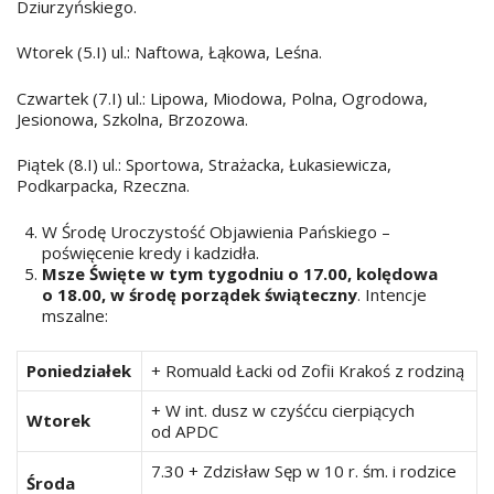
Dziurzyńskiego.
Wtorek (5.I) ul.: Naftowa, Łąkowa, Leśna.
Czwartek (7.I) ul.: Lipowa, Miodowa, Polna, Ogrodowa,
Jesionowa, Szkolna, Brzozowa.
Piątek (8.I) ul.: Sportowa, Strażacka, Łukasiewicza,
Podkarpacka, Rzeczna.
W Środę Uroczystość Objawienia Pańskiego –
poświęcenie kredy i kadzidła.
Msze Święte w tym tygodniu o 17.00, kolędowa
o 18.00, w środę porządek świąteczny
. Intencje
mszalne:
Poniedziałek
+ Romuald Łacki od Zofii Krakoś z rodziną
+ W int. dusz w czyśćcu cierpiących
Wtorek
od APDC
7.30 + Zdzisław Sęp w 10 r. śm. i rodzice
Środa