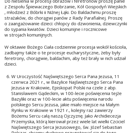
Do niesienia w procesji obrazów i feretronów proszę panie
z Zespołu Śpiewaczego Bobrzanie, Kół Gospodyń Wiejskich
, młodzież z Bóbrki ii Niżnej Łąki. Do Baldachimu proszę
strażaków, do chorągwi panów z Rady Parafialnej. Proszę
o zaangażowanie dzieci: chłopcy do dzwonienia, dziewczynki
do sypania kwiatów. Dzieci komunijne i rocznicowe
w strojach komunijnych.
W oktawie Bożego Ciała codziennie procesja wokół kościoła,
zadbajmy także o te procesje eucharystyczne, żeby były
feretrony, chorągwie, baldachim, aby też brały w nich udział
dzieci.
W Uroczystość Najświętszego Serca Pana Jezusa, 11
czerwca 2021 r., w Bazylice Najświętszego Serca Pana
Jezusa w Krakowie, Episkopat Polski na czele z abp.
Stanisławem Gądeckim, w 100-lecie poświęcenia tejże
Bazyliki oraz w 100-lecie aktu poświęcenia narodu
polskiego Sercu Jezusa, jakie miało miejsce na Małym
Rynku w Krakowie w 1921 r., kolejny raz zawierzy
Bożemu Sercu całą naszą Ojczyznę. Jako Archidiecezja
Przemyska, którą kierował przez wiele lat wielki Czciciel
Najświętszego Serca Jezusowego, św. Józef Sebastian
Pelczar, chcemy duchowo przygotować się do tego