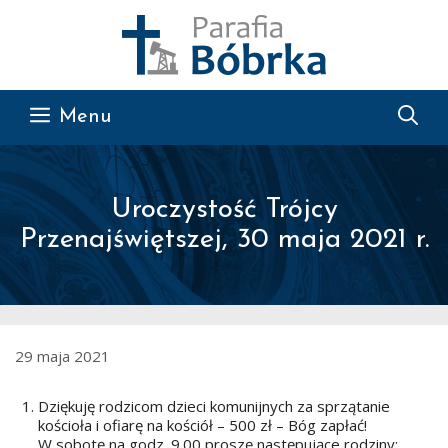
Przejdź do treści
Menu
Uroczystość Trójcy
Przenajświętszej, 30 maja 2021 r.
29 maja 2021
Dziękuję rodzicom dzieci komunijnych za sprzątanie
kościoła i ofiarę na kościół – 500 zł – Bóg zapłać!
W sobotę na godz. 9.00 proszę następujące rodziny: