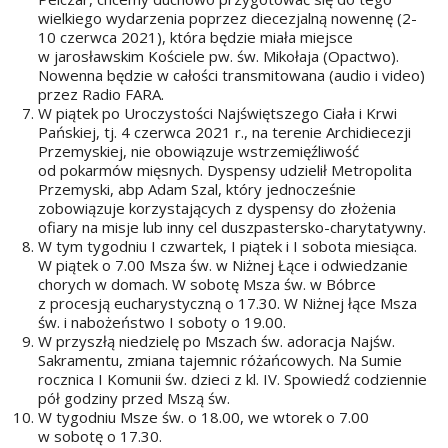
wielkiego wydarzenia poprzez diecezjalną nowennę (2-
10 czerwca 2021), która będzie miała miejsce
w jarosławskim Kościele pw. św. Mikołaja (Opactwo).
Nowenna będzie w całości transmitowana (audio i video)
przez Radio FARA.
W piątek po Uroczystości Najświętszego Ciała i Krwi
Pańskiej, tj. 4 czerwca 2021 r., na terenie Archidiecezji
Przemyskiej, nie obowiązuje wstrzemięźliwość
od pokarmów mięsnych. Dyspensy udzielił Metropolita
Przemyski, abp Adam Szal, który jednocześnie
zobowiązuje korzystających z dyspensy do złożenia
ofiary na misje lub inny cel duszpastersko-charytatywny.
W tym tygodniu I czwartek, I piątek i I sobota miesiąca.
W piątek o 7.00 Msza św. w Niżnej Łące i odwiedzanie
chorych w domach. W sobotę Msza św. w Bóbrce
z procesją eucharystyczną o 17.30. W Niżnej łące Msza
św. i nabożeństwo I soboty o 19.00.
W przyszłą niedzielę po Mszach św. adoracja Najśw.
Sakramentu, zmiana tajemnic różańcowych. Na Sumie
rocznica I Komunii św. dzieci z kl. IV. Spowiedź codziennie
pół godziny przed Mszą św.
W tygodniu Msze św. o 18.00, we wtorek o 7.00
w sobotę o 17.30.