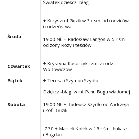
Świątek dziekcz.-błag.
+ Krzysztof Guzik w 3 r.śm. od rodziców
i rodzeństwa
Środa
19.00 NŁ + Radosław Langos w 5 r.śm.
od żony Róży i teściów
+ Krystyna Kasprzyk i zm. z rodz.
Czwartek
Wójtowiczów
Piątek
+ Teresa i Szymon Szydło
Dziękcz.-błag. w int Panu Bogu wiadomej
Sobota
19.00 NŁ + Tadeusz Szydło od Andrzeja
i Zofii Guzik
7.30 + Marceli Kołek w 15 r.śm., Łukasz
i Bogdan