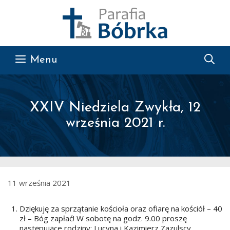
Przejdź do treści
Menu
XXIV Niedziela Zwykła, 12
września 2021 r.
11 września 2021
Dziękuję za sprzątanie kościoła oraz ofiarę na kościół – 40
zł – Bóg zapłać! W sobotę na godz. 9.00 proszę
następujące rodziny: Lucyna i Kazimierz Zazulscy,