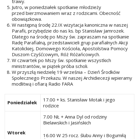
trawy.
Jutro, w poniedziałek spotkanie młodzieży
przed bierzmowaniem wraz z rodzicami. Obecność
obowiązkowa.
W następną środę 22.IX wizytacja kanoniczna w naszej
Parafii, przybędzie do nas ks. bp Stanisław Jamrozek.
Dlatego na środę po Mszy św. zapraszam na spotkanie
Radę Parafialną, przedstawicieli grup parafialnych Akcji
Katolickiej, Domowego Kościoła, Apostolstwa Pomocy
Duszom Czyśćcowym, Róż Różańcowych.
W czwartek po Mszy św. spotkanie wszystkich
ministrantów, w piątek próba scholi.
W przyszłą niedzielę 19 września – Dzień Środków
Społecznego Przekazu. W naszej Archidiecezji wpieramy
modlitwą i ofiarą Radio FARA
17.00 + ks. Stanisław Motak i jego
Poniedziałek
rodzice
7.00 NŁ + Anna Dyl od rodziny
Bielawskich i Jasińskich
Wtorek
16.00 W 25 rocz. ślubu Anny i Bogumiłą