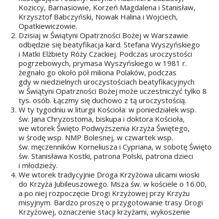
Koziccy, Barnasiowie, Korzeń Magdalena i Stanisław,
Krzysztof Babczyński, Nowak Halina i Wojciech,
Opatkiewiczowie.
Dzisiaj w Świątyni Opatrzności Bożej w Warszawie
odbędzie się beatyfikacja kard. Stefana Wyszyńskiego
i Matki Elżbiety Róży Czackiej. Podczas uroczystości
pogrzebowych, prymasa Wyszyńskiego w 1981 r.
żegnało go około pół miliona Polaków, podczas
gdy w niedzielnych uroczystościach beatyfikacyjnych
w Świątyni Opatrzności Bożej może uczestniczyć tylko 8
tys. osób. Łączmy się duchowo z tą uroczystością.
W ty tygodniu w liturgii Kościoła: w poniedziałek wsp.
św. Jana Chryzostoma, biskupa i doktora Kościoła,
we wtorek Święto Podwyższenia Krzyża Świętego,
w środę wsp. NMP Bolesnej, w czwartek wsp.
św. męczenników Korneliusza i Cypriana, w sobotę Święto
św. Stanisława Kostki, patrona Polski, patrona dzieci
i młodzieży.
We wtorek tradycyjnie Droga Krzyżowa ulicami wioski
do Krzyża Jubileuszowego. Msza św. w kościele o 16.00,
a po niej rozpoczęcie Drogi Krzyżowej przy Krzyżu
misyjnym. Bardzo proszę o przygotowanie trasy Drogi
Krzyżowej, oznaczenie stacji krzyżami, wykoszenie