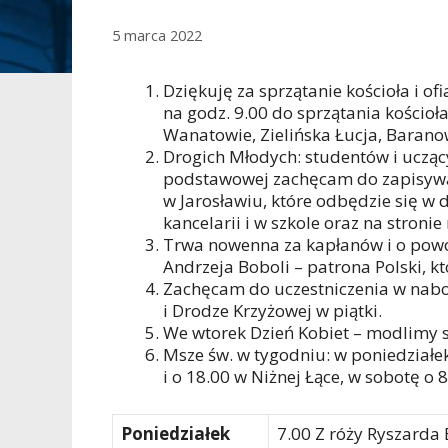
5 marca 2022
Dziękuję za sprzątanie kościoła i of
na godz. 9.00 do sprzątania kościoł
Wanatowie, Zielińska Łucja, Baranowi
Drogich Młodych: studentów i uczący
podstawowej zachęcam do zapisywan
w Jarosławiu, które odbędzie się w d
kancelarii i w szkole oraz na stroni
Trwa nowenna za kapłanów i o powoł
Andrzeja Boboli – patrona Polski, kt
Zachęcam do uczestniczenia w nabo
i Drodze Krzyżowej w piątki.
We wtorek Dzień Kobiet – modlimy si
Msze św. w tygodniu: w poniedziałek 
i o 18.00 w Niżnej Łące, w sobotę o 8
Poniedziałek
7.00 Z róży Ryszarda 