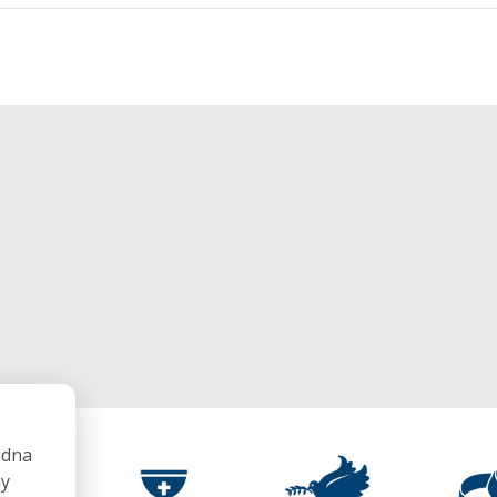
ędna
my