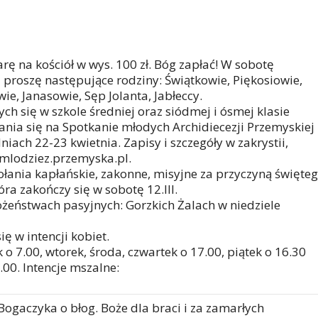
iarę na kościół w wys. 100 zł. Bóg zapłać! W sobotę
a proszę następujące rodziny: Świątkowie, Piękosiowie,
e, Janasowie, Sęp Jolanta, Jabłeccy.
ch się w szkole średniej oraz siódmej i ósmej klasie
ia się na Spotkanie młodych Archidiecezji Przemyskiej
niach 22-23 kwietnia. Zapisy i szczegóły w zakrystii,
e mlodziez.przemyska.pl.
ania kapłańskie, zakonne, misyjne za przyczyną święte
óra zakończy się w sobotę 12.III.
żeństwach pasyjnych: Gorzkich Żalach w niedziele
ę w intencji kobiet.
o 7.00, wtorek, środa, czwartek o 17.00, piątek o 16.30
.00. Intencje mszalne:
Bogaczyka o błog. Boże dla braci i za zamarłych