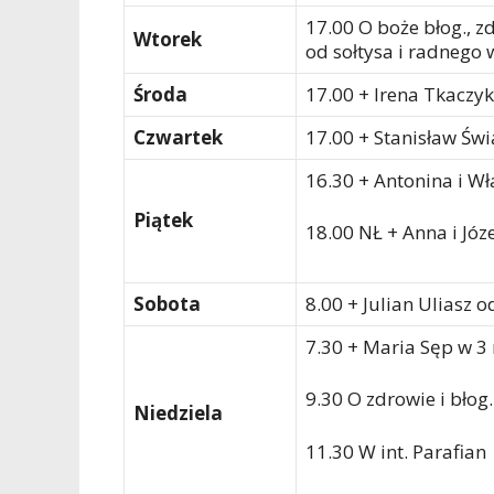
17.00 O boże błog., zd
Wtorek
od sołtysa i radnego 
Środa
17.00 + Irena Tkaczy
Czwartek
17.00 + Stanisław Św
16.30 + Antonina i W
Piątek
18.00 NŁ + Anna i Józ
Sobota
8.00 + Julian Uliasz 
7.30 + Maria Sęp w 3 
9.30 O zdrowie i błog
Niedziela
11.30 W int. Parafian