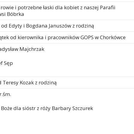
rowie i potrzebne łaski dla kobiet z naszej Parafii
wsi Bóbrka
k od Edyty i Bogdana Januszów z rodziną
iątek od kierownika i pracowników GOPS w Chorkówce
ładysław Majchrzak
ef Sęp
od Teresy Kozak z rodziną
r.śm.
. Boże dla sióstr z róży Barbary Szczurek