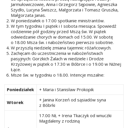
Jarmułowiczowie, Anna i Grzegorz Sępowie, Agnieszka
Szydło, Lucyna Świszcz, Małgorzata i Tomasz Gruszka,
Małgorzata Janas.
W poniedziałek o 17.00 spotkanie ministrantów.
W tym tygodniu I piątek i I sobota miesiąca. Spowiedź
codziennie pół godziny przed Mszą św. W piątek
odwiedzanie chorych w domach od 15.00. W sobotę
o 18.00 Msza św. i nabożeństwo pierwszo sobotnie.
W przyszłą niedzielę zmiana tajemnic różańcowych.
Zachęcam do uczestniczenia w nabożeństwach
pasyjnych: Gorzkich Żalach w niedziele i Drodze
Krzyżowej w piątek o 17.30 w Bóbrce i o 19.00 w Niżnej
Łące.
Msze św. w tygodniu o 18.00. Intencje mszalne:
Poniedziałek
+ Maria i Stanisław Prokopik
+ Janina Korzeń od sąsiadów syna
Wtorek
z Bóbrki
17.00 NŁ + Irena Tkaczyk od wnuczki
Magdaleny z rodziną