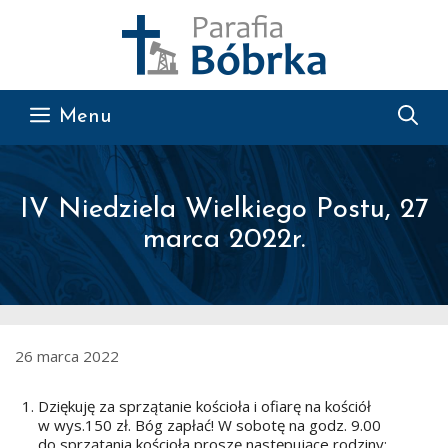
Przejdź do treści
Menu
IV Niedziela Wielkiego Postu, 27
marca 2022r.
26 marca 2022
Dziękuję za sprzątanie kościoła i ofiarę na kościół
w wys.150 zł. Bóg zapłać! W sobotę na godz. 9.00
do sprzątania kościoła proszę następujące rodziny: