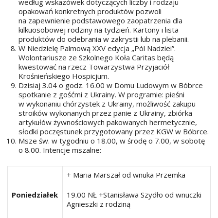
według wskazówek dotyczących liczby i rodzaju
opakowań konkretnych produktów pozwoli
na zapewnienie podstawowego zaopatrzenia dla
kilkuosobowej rodziny na tydzień. Kartony i lista
produktów do odebrania w zakrystii lub na plebanii.
W Niedzielę Palmową XXV edycja „Pól Nadziei”.
Wolontariusze ze Szkolnego Koła Caritas będą
kwestować na rzecz Towarzystwa Przyjaciół
Krośnieńskiego Hospicjum.
Dzisiaj 3.04 o godz. 16.00 w Domu Ludowym w Bóbrce
spotkanie z gośćmi z Ukrainy. W programie: pieśni
w wykonaniu chórzystek z Ukrainy, możliwość zakupu
stroików wykonanych przez panie z Ukrainy, zbiórka
artykułów żywnościowych pakowanych hermetycznie,
słodki poczęstunek przygotowany przez KGW w Bóbrce.
Msze św. w tygodniu o 18.00, w środę o 7.00, w sobotę
o 8.00. Intencje mszalne:
+ Maria Marszał od wnuka Przemka
Poniedziałek
19.00 NŁ +Stanisława Szydło od wnuczki
Agnieszki z rodziną