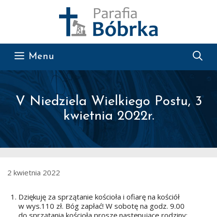
Przejdź do treści
Menu
V Niedziela Wielkiego Postu, 3
kwietnia 2022r.
2 kwietnia 2022
Dziękuję za sprzątanie kościoła i ofiarę na kościół
w wys.110 zł. Bóg zapłać! W sobotę na godz. 9.00
do sprzątania kościoła proszę następujące rodziny: