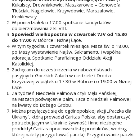
Kukulscy, Drewniakowie, Maszkarowie – Genowefa
Tłuściak, Nagielowie, Krzywdowie, Marszałowie,
Konklewscy
W poniedziałek o 17.00 spotkanie kandydatów
do bierzmowania z kl. VIII.
Spowiedź wielkopostna w czwartek 7.IV od 15.30
do 17.00
w Bóbrce i Niżnej Łące.
W tym tygodniu I czwartek miesiąca. Msza św. o 18.00,
po Mszy wystawienie Najśw. Sakramentu i wspólna
adoracja. Spotkanie Parafialnego Oddziału Akcji
Katolickiej.
Zachęcam do uczestniczenia w nabożeństwach
pasyjnych: Gorzkich Żalach w niedziele i Drodze
Krzyżowej w piątek o 17.30 w Bóbrce i o 19.00 w Niżnej
Łące.
Za tydzień Niedziela Palmowa czyli Męki Pańskiej,
na Mszach poświęcenie palm. Taca z Niedzieli Palmowej
na kwiaty do Bożego Grobu.
Można przyłączyć się do ogólnopolskiej akcji „Paczka dla
Ukrainy”, którą prowadzi Caritas Polska, aby dostarczyć
potrzebującym w Ukrainie żywność i inne niezbędne
produkty! Caritas opracowała listę produktów, według
której należy przygotować paczkę. Przygotowanie paczki