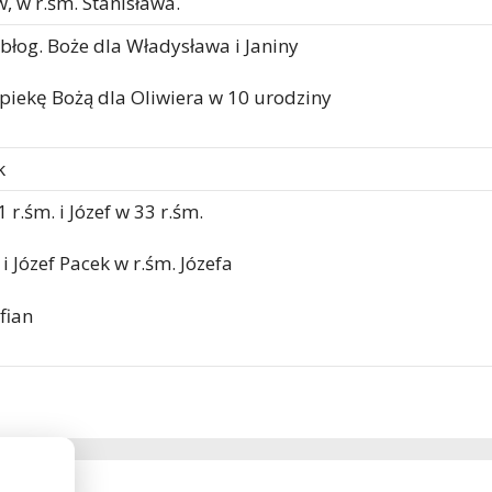
w, w r.śm. Stanisława.
 błog. Boże dla Władysława i Janiny
opiekę Bożą dla Oliwiera w 10 urodziny
k
 r.śm. i Józef w 33 r.śm.
i Józef Pacek w r.śm. Józefa
fian