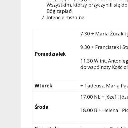
Wszystkim, którzy przyczynili się 
Bóg zapłać!
Intencje mszalne:
7.30 + Maria Żurak i 
9.30 + Franciszek i S
Poniedziałek
11.30 W int. Antonieg
do wspólnoty Kościo
Wtorek
+ Tadeusz, Maria Paw
17.00 NŁ + Józef i Jó
Środa
18.00 B + Helena i Pi