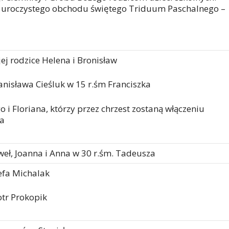
do uroczystego obchodu świętego Triduum Paschalnego –
jej rodzice Helena i Bronisław
tanisława Cieśluk w 15 r.śm Franciszka
o i Floriana, którzy przez chrzest zostaną włączeniu
ła
eł, Joanna i Anna w 30 r.śm. Tadeusza
zefa Michalak
otr Prokopik