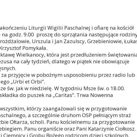
kończeniu Liturgii Wigilii Paschalnej i ofiarę na kościół
ę na godz. 9.00 proszę do sprzątania następujące rodziny
Drożdżalowie, Urszula i Jan Zazulscy, Grzebieniowie, Łuka
 Krzysztof Pomykała.
oktawę Wielkanocy, która jest przedłużeniem świętowani
usa na cały tydzień, dlatego w piątek nie obowiązuje
snych.
 za przyjęcie w pobożnym usposobieniu przez radio lub
ego „Urbi et Orbi”.
ze św. jak w niedzielę. W tygodniu Msze św. o 18.00.
a składka do puszek na „Caritas”. Trwa Nowenna
.
szystkim, którzy zaangażowali się w przygotowanie
aschalnego, a szczególnie druhom OSP pełniącym straż
żbie Ołtarza, scholi. Panu kościelnemu za przygotowanie
ebiegiem. Panu organiście oraz Pani Katarzynie Ciołkosz.
i Ciemnicy i Grobu Bożego rodzicom dzieci szkolnych.