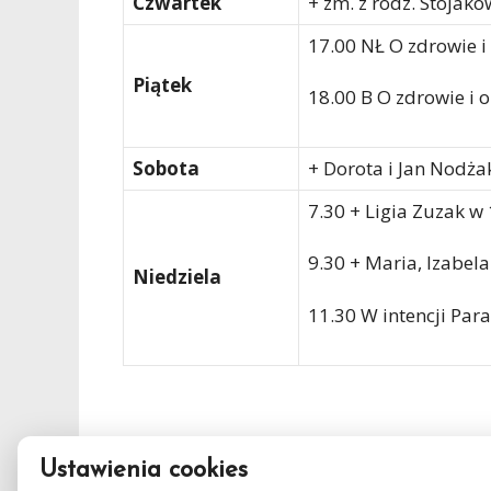
Czwartek
+ zm. z rodz. Stojakó
17.00 NŁ O zdrowie i
Piątek
18.00 B O zdrowie i 
Sobota
+ Dorota i Jan Nodża
7.30 + Ligia Zuzak w 1
9.30 + Maria, Izabela 
Niedziela
11.30 W intencji Para
Ustawienia cookies