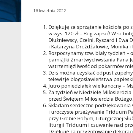
16 kwietnia 2022
Dziękuję za sprzątanie kościoła po za
w wys. 120 zł – Bóg zapłać! W sobot
Dłużniewscy, Czelni, Ryszard i Ewa 
i Katarzyna Drożdżalowie, Monika i
Rozpoczynamy tzw. biały tydzień – 
pamiątki Zmartwychwstania Pana Jez
wstrzemięźliwość od pokarmów mię
Dziś można uzyskać odpust zupełny
telewizję błogosławieństwa papieski
Jutro poniedziałek wielkanocny – Ms
Za tydzień w Niedzielę Miłosierdzi
przed Świętem Miłosierdzia Bożego
Składam serdeczne podziękowania w
i uroczyste przeżywanie Triduum P
przy Grobie Bożym, Liturgicznej Słu
liturgii Triduum i czuwanie nad prz
Dziękuję za przygotowanie dekoracj