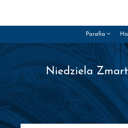
Przejdź do treści
Parafia
His
Niedziela Zmartw