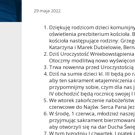
29 maja 2022
Dziękuję rodzicom dzieci komunijnyc
oświetlenia prezbiterium kościoła. 
kościoła następujące rodziny: Grze
Katarzyna i Marek Dubielowie, Bern
Dziś Uroczystość Wniebowstąpienia 
Otoczmy modlitwą nowo wyświęcon
Trwa nowenna przed Uroczystością 
Dziś na sumie dzieci kl. III będą po
aby ten sakrament wtajemniczenia ch
przypomnijmy sobie, czym dla nas jes
IV obchodzić będą rocznicę swojej I
We wtorek zakończenie nabożeństw
czerwcowe do Najśw. Serca Pana Jez
W środę, 1 czerwca, młodzież naszej
przyjmując sakrament bierzmowania 
aby otworzyli się na dar Ducha Świę
W tym tygodniu I czwartek, I piątek