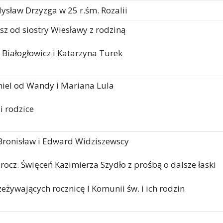
dysław Drzyzga w 25 r.śm. Rozalii
asz od siostry Wiesławy z rodziną
a Białogłowicz i Katarzyna Turek
niel od Wandy i Mariana Lula
i rodzice
 Bronisław i Edward Widziszewscy
rocz. Święceń Kazimierza Szydło z prośbą o dalsze łaski
zeżywających rocznicę I Komunii św. i ich rodzin