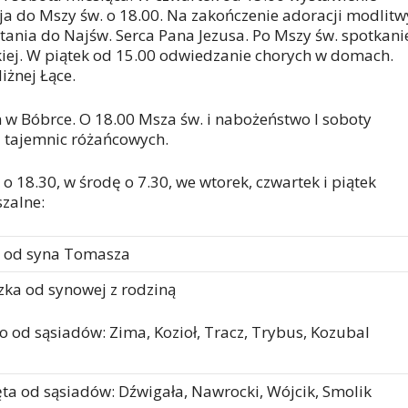
a do Mszy św. o 18.00. Na zakończenie adoracji modlitw
litania do Najśw. Serca Pana Jezusa. Po Mszy św. spotkani
ckiej. W piątek od 15.00 odwiedzanie chorych w domach.
iżnej Łące.
w Bóbrce. O 18.00 Msza św. i nabożeństwo I soboty
a tajemnic różańcowych.
o 18.30, w środę o 7.30, we wtorek, czwartek i piątek
szalne:
p od syna Tomasza
zka od synowej z rodziną
o od sąsiadów: Zima, Kozioł, Tracz, Trybus, Kozubal
ęta od sąsiadów: Dźwigała, Nawrocki, Wójcik, Smolik