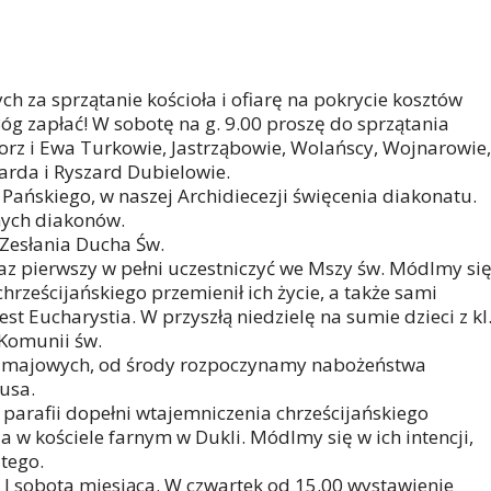
h za sprzątanie kościoła i ofiarę na pokrycie kosztów
Bóg zapłać! W sobotę na g. 9.00 proszę do sprzątania
gorz i Ewa Turkowie, Jastrząbowie, Wolańscy, Wojnarowie,
arda i Ryszard Dubielowie.
Pańskiego, w naszej Archidiecezji święcenia diakonatu.
ych diakonów.
Zesłania Ducha Św.
 raz pierwszy w pełni uczestniczyć we Mszy św. Módlmy się
rześcijańskiego przemienił ich życie, a także sami
t Eucharystia. W przyszłą niedzielę na sumie dzieci z kl
 Komunii św.
 majowych, od środy rozpoczynamy nabożeństwa
usa.
 parafii dopełni wtajemniczenia chrześcijańskiego
w kościele farnym w Dukli. Módlmy się w ich intencji,
tego.
 i I sobota miesiąca. W czwartek od 15.00 wystawienie