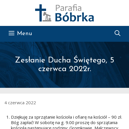
Przejdź do treści
Menu
Zesłanie Ducha Świętego, 5
czerwca 2022r.
4 czerwca 2022
Dziękuję za sprzątanie kościoła i ofiarę na kościół – 90 zł.
Bóg zapłać! W sobotę na g. 9.00 proszę do sprzątania
kościoła następujące rodziny: Gromkowie, Malczewscy,