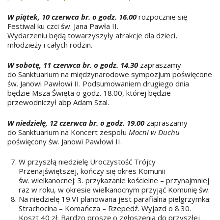
W piątek, 10 czerwca br. o godz. 16.00
rozpocznie się
Festiwal ku czci św. Jana Pawła II.
Wydarzeniu będą towarzyszyły atrakcje dla dzieci,
młodzieży i całych rodzin.
W sobotę, 11 czerwca br. o godz. 14.30
zapraszamy
do Sanktuarium na międzynarodowe sympozjum poświęcone
św. Janowi Pawłowi II. Podsumowaniem drugiego dnia
będzie Msza Święta o godz. 18.00, której będzie
przewodniczył abp Adam Szal.
W niedzielę, 12 czerwca br. o godz. 19.00
zapraszamy
do Sanktuarium na Koncert zespołu
Mocni w Duchu
poświęcony św. Janowi Pawłowi II.
W przyszłą niedzielę Uroczystość Trójcy
Przenajświętszej, kończy się okres Komunii
św. wielkanocnej: 3. przykazanie kościelne – przynajmniej
raz w roku, w okresie wielkanocnym przyjąć Komunię św.
Na niedzielę 19.VI planowana jest parafialna pielgrzymka:
Strachocina – Komańcza – Rzepedź. Wyjazd o 8.30.
Koszt 40 zł. Bardzo proszę o zgłoszenia do przyszłej