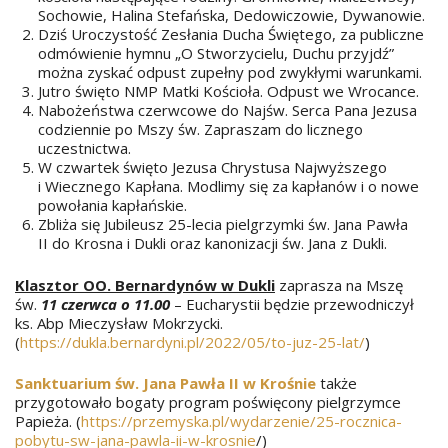
Sochowie, Halina Stefańska, Dedowiczowie, Dywanowie.
Dziś Uroczystość Zesłania Ducha Świętego, za publiczne
odmówienie hymnu „O Stworzycielu, Duchu przyjdź”
można zyskać odpust zupełny pod zwykłymi warunkami.
Jutro święto NMP Matki Kościoła. Odpust we Wrocance.
Nabożeństwa czerwcowe do Najśw. Serca Pana Jezusa
codziennie po Mszy św. Zapraszam do licznego
uczestnictwa.
W czwartek święto Jezusa Chrystusa Najwyższego
i Wiecznego Kapłana. Modlimy się za kapłanów i o nowe
powołania kapłańskie.
Zbliża się Jubileusz 25-lecia pielgrzymki św. Jana Pawła
II do Krosna i Dukli oraz kanonizacji św. Jana z Dukli.
Klasztor OO. Bernardynów w Dukli
zaprasza na Mszę
św.
11 czerwca o 11.00
– Eucharystii będzie przewodniczył
ks. Abp Mieczysław Mokrzycki.
(
https://dukla.bernardyni.pl/2022/05/to-juz-25-lat/
)
Sanktuarium św. Jana Pawła II w Krośnie
także
przygotowało bogaty program poświęcony pielgrzymce
Papieża. (
https://przemyska.pl/wydarzenie/25-rocznica-
pobytu-sw-jana-pawla-ii-w-krosnie
/)