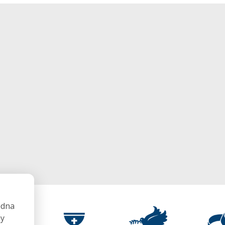
ędna
my