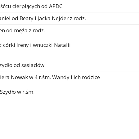
yśćcu cierpiących od APDC
niel od Beaty i Jacka Nejder z rodz.
en od męża z rodz.
 córki Ireny i wnuczki Natalii
Szydło od sąsiadów
iera Nowak w 4 r.śm. Wandy i ich rodzice
 Szydło w r.śm.