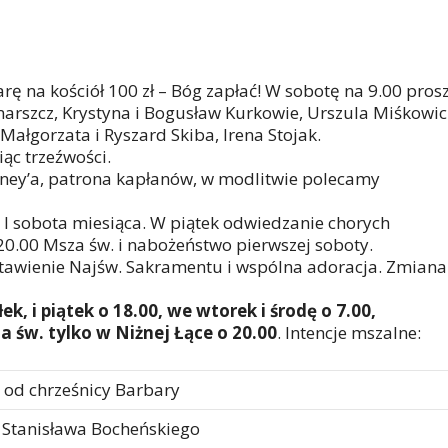
iarę na kościół 100 zł – Bóg zapłać! W sobotę na 9.00 pros
marszcz, Krystyna i Bogusław Kurkowie, Urszula Miśkowic
 Małgorzata i Ryszard Skiba, Irena Stojak.
iąc trzeźwości.
nney’a, patrona kapłanów, w modlitwie polecamy
 i I sobota miesiąca. W piątek odwiedzanie chorych
20.00 Msza św. i nabożeństwo pierwszej soboty.
stawienie Najśw. Sakramentu i wspólna adoracja. Zmiana
, i piątek o 18.00, we wtorek i środę o 7.00,
a św. tylko w Niżnej Łące o 20.00
. Intencje mszalne:
p od chrześnicy Barbary
d Stanisława Bocheńskiego