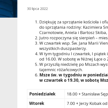
30 lipca 2022
Dziękuję za sprzątanie kościoła i of
do sprzątania rodziny: Kazimiera S
Czarnotowie, Aniela i Bartosz Skiba,
Jutro rozpoczyna się sierpień – mies
W czwartek wsp. Św. Jana Marii Vie
wszystkich duszpasterzy.
W tym tygodniu I czwartek, I piątek
od 16.00. W sobotę w Niżnej Łące o 
W przyszłą niedzielę po Mszach wy
tajemnic różańcowych.
Msze św. w tygodniu w poniedziałek
w czwartek o 19.30, w sobotę Msz
Poniedziałek
18.00 + Stanisław Sę
Wtorek
7.00 + Jerzy Kobak o