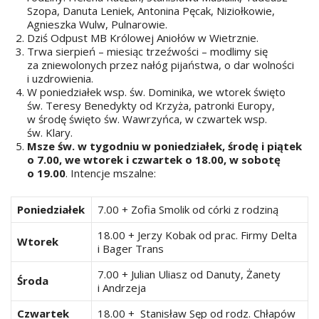
Szopa, Danuta Leniek, Antonina Pęcak, Niziołkowie,
Agnieszka Wulw, Pulnarowie.
Dziś Odpust MB Królowej Aniołów w Wietrznie.
Trwa sierpień – miesiąc trzeźwości – modlimy się
za zniewolonych przez nałóg pijaństwa, o dar wolności
i uzdrowienia.
W poniedziałek wsp. św. Dominika, we wtorek święto
św. Teresy Benedykty od Krzyża, patronki Europy,
w środę święto św. Wawrzyńca, w czwartek wsp.
św. Klary.
Msze św. w tygodniu w poniedziałek, środę i piątek
o 7.00, we wtorek i czwartek o 18.00, w sobotę
o 19.00
. Intencje mszalne:
Poniedziałek
7.00 + Zofia Smolik od córki z rodziną
18.00 + Jerzy Kobak od prac. Firmy Delta
Wtorek
i Bager Trans
7.00 + Julian Uliasz od Danuty, Żanety
Środa
i Andrzeja
Czwartek
18.00 + Stanisław Sęp od rodz. Chłapów