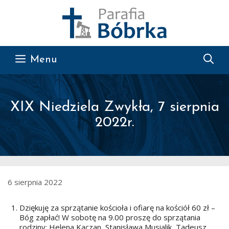
Przejdź do treści
Menu
XIX Niedziela Zwykła, 7 sierpnia
2022r.
6 sierpnia 2022
Dziękuję za sprzątanie kościoła i ofiarę na kościół 60 zł –
Bóg zapłać! W sobotę na 9.00 proszę do sprzątania
rodziny: Helena Kaczan, Stanisława Musialik, Tadeusz