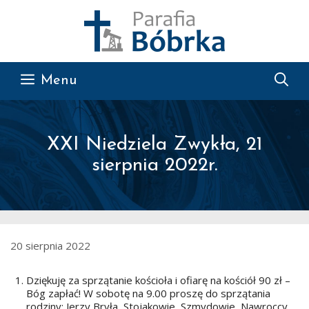
Przejdź do treści
Menu
XXI Niedziela Zwykła, 21
sierpnia 2022r.
20 sierpnia 2022
Dziękuję za sprzątanie kościoła i ofiarę na kościół 90 zł –
Bóg zapłać! W sobotę na 9.00 proszę do sprzątania
rodziny: Jerzy Bryła, Stojakowie, Szmydowie, Nawroccy,