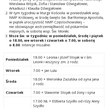
Wiesława Wójcik, Zofia i Stanisław Dźwigałowie,
Arkadiusz i Klaudia Dźwigałowie.
W tym tygodniu w liturgii Kościoła: w poniedziałek wsp.
NMP Królowej, w środę święto św. Bartłomieja Apostoła,
w piątek uroczystość NMP Częstochowskiej –
nie obowiązuje wstrzemięźliwość od pokarmów
mięsnych, w sobotę wsp. Św. Moniki.
Msze św. w tygodniu: w poniedziałek, środę i piątek
o 18.00, we wtorek i czwartek o 7.00, w sobotę
o 8.00
. Intencje mszalne:
18.00 + Leonia i Józef Stojak w r.śm.
Poniedziałek
Leonii i wszyscy zm. z rodz.
Wtorek
7.00 + Jan Lula
18.00 + Weronika Zazulska od syna Jana
Środa
z rodz.
Czwartek
7.00 + Sławomir Stojak od żony i syna
17.00 NŁ + Elżbieta Szydło od róży Anny
Szydło