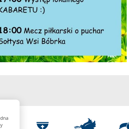
ędna
my