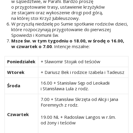
w sąsiedztwie, w Parafii. Bardzo proszę
o przygotowanie trasy, ustawienie krzyżyków
ze stacjami oraz wykoszenie drogi pod górą,
na której stoi Krzyż Jubileuszowy.
W przyszłą niedzielę po Sumie spotkanie rodziców dzieci,
które rozpoczynają przygotowanie do pierwszej
Spowiedzi i Komunii św.
Msze św. w tym tygodniu o 18.00, w środę o 16.00,
w czwartek o 7.00
. Intencje mszalne:
Poniedziałek
+ Sławomir Stojak od teściów
Wtorek
+ Dariusz Bek i rodzice Izabela i Tadeusz
16.00 + Stanisław Sęp od Leokadii
Środa
i Stanisława Lula z rodz.
7.00 + Stanisław Skrzęta od Alicji i Jana
Foremnych z rodz.
Czwartek
19.00 NŁ + Radosław Langos w r.śm.
od żony i teściów