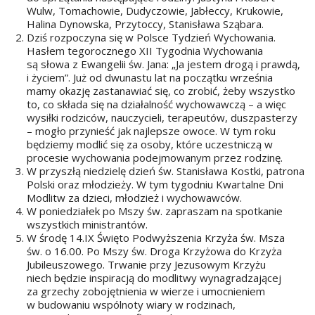
Wulw, Tomachowie, Dudyczowie, Jabłeccy, Krukowie,
Halina Dynowska, Przytoccy, Stanisława Sząbara.
Dziś rozpoczyna się w Polsce Tydzień Wychowania.
Hasłem tegorocznego XII Tygodnia Wychowania
są słowa z Ewangelii św. Jana: „Ja jestem drogą i prawdą,
i życiem”. Już od dwunastu lat na początku września
mamy okazję zastanawiać się, co zrobić, żeby wszystko
to, co składa się na działalność wychowawczą – a więc
wysiłki rodziców, nauczycieli, terapeutów, duszpasterzy
– mogło przynieść jak najlepsze owoce. W tym roku
będziemy modlić się za osoby, które uczestniczą w
procesie wychowania podejmowanym przez rodzinę.
W przyszłą niedzielę dzień św. Stanisława Kostki, patrona
Polski oraz młodzieży. W tym tygodniu Kwartalne Dni
Modlitw za dzieci, młodzież i wychowawców.
W poniedziałek po Mszy św. zapraszam na spotkanie
wszystkich ministrantów.
W środę 14.IX Święto Podwyższenia Krzyża św. Msza
św. o 16.00. Po Mszy św. Droga Krzyżowa do Krzyża
Jubileuszowego. Trwanie przy Jezusowym Krzyżu
niech będzie inspiracją do modlitwy wynagradzającej
za grzechy zobojętnienia w wierze i umocnieniem
w budowaniu wspólnoty wiary w rodzinach,