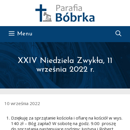
Przejdź do treści
Menu
XXIV Niedziela Zwykła, 11
września 2022 r.
10 września 2022
Dziękuję za sprzątanie kościoła i ofiarę na kościół w wys.
140 zł – Bóg zapłać! W sobotę na godz. 9.00 proszę
do sprzątania następujące rodziny: Justyna i Robert