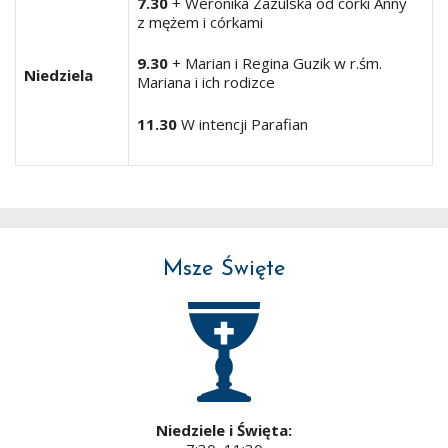
7.30
+ Weronika Zazulska od córki Anny
z mężem i córkami
9.30
+ Marian i Regina Guzik w r.śm.
Niedziela
Mariana i ich rodizce
11.30
W intencji Parafian
Msze Święte
Niedziele i Święta: