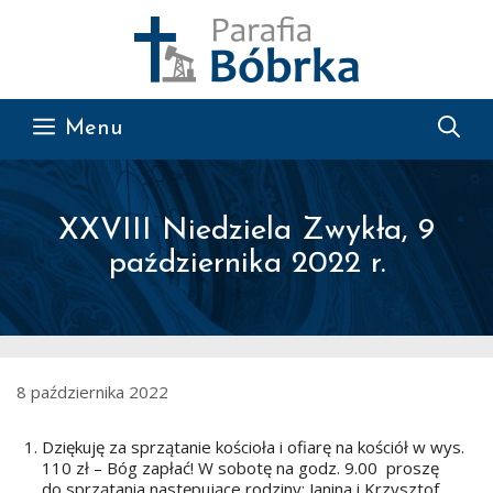
Przejdź do treści
Menu
XXVIII Niedziela Zwykła, 9
października 2022 r.
8 października 2022
Dziękuję za sprzątanie kościoła i ofiarę na kościół w wys.
110 zł – Bóg zapłać! W sobotę na godz. 9.00 proszę
do sprzątania następujące rodziny: Janina i Krzysztof