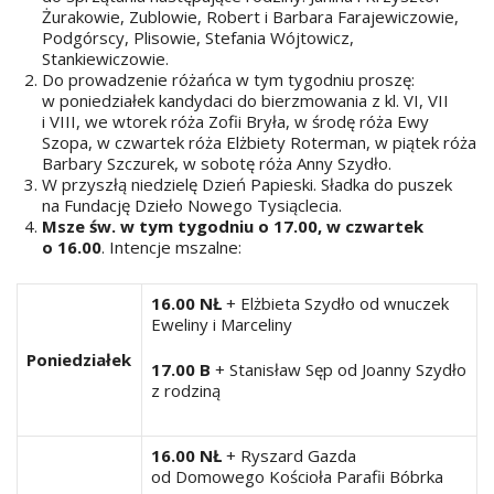
Żurakowie, Zublowie, Robert i Barbara Farajewiczowie,
Podgórscy, Plisowie, Stefania Wójtowicz,
Stankiewiczowie.
Do prowadzenie różańca w tym tygodniu proszę:
w poniedziałek kandydaci do bierzmowania z kl. VI, VII
i VIII, we wtorek róża Zofii Bryła, w środę róża Ewy
Szopa, w czwartek róża Elżbiety Roterman, w piątek róża
Barbary Szczurek, w sobotę róża Anny Szydło.
W przyszłą niedzielę Dzień Papieski. Sładka do puszek
na Fundację Dzieło Nowego Tysiąclecia.
Msze św. w tym tygodniu o 17.00, w czwartek
o 16.00
. Intencje mszalne:
16.00 NŁ
+ Elżbieta Szydło od wnuczek
Eweliny i Marceliny
Poniedziałek
17.00 B
+ Stanisław Sęp od Joanny Szydło
z rodziną
16.00 NŁ
+ Ryszard Gazda
od Domowego Kościoła Parafii Bóbrka