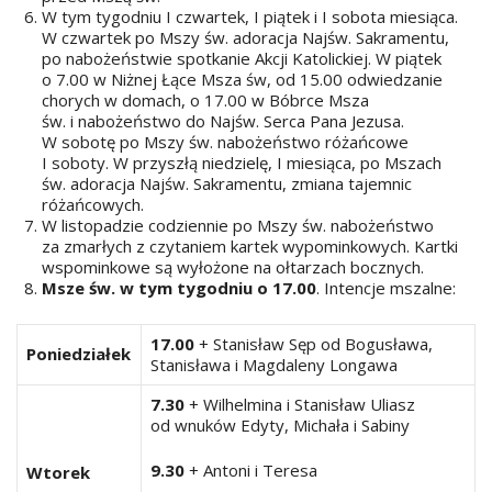
W tym tygodniu I czwartek, I piątek i I sobota miesiąca.
W czwartek po Mszy św. adoracja Najśw. Sakramentu,
po nabożeństwie spotkanie Akcji Katolickiej. W piątek
o 7.00 w Niżnej Łące Msza św, od 15.00 odwiedzanie
chorych w domach, o 17.00 w Bóbrce Msza
św. i nabożeństwo do Najśw. Serca Pana Jezusa.
W sobotę po Mszy św. nabożeństwo różańcowe
I soboty. W przyszłą niedzielę, I miesiąca, po Mszach
św. adoracja Najśw. Sakramentu, zmiana tajemnic
różańcowych.
W listopadzie codziennie po Mszy św. nabożeństwo
za zmarłych z czytaniem kartek wypominkowych. Kartki
wspominkowe są wyłożone na ołtarzach bocznych.
Msze św. w tym tygodniu o 17.00
. Intencje mszalne:
17.00
+ Stanisław Sęp od Bogusława,
Poniedziałek
Stanisława i Magdaleny Longawa
7.30
+ Wilhelmina i Stanisław Uliasz
od wnuków Edyty, Michała i Sabiny
9.30
+ Antoni i Teresa
Wtorek