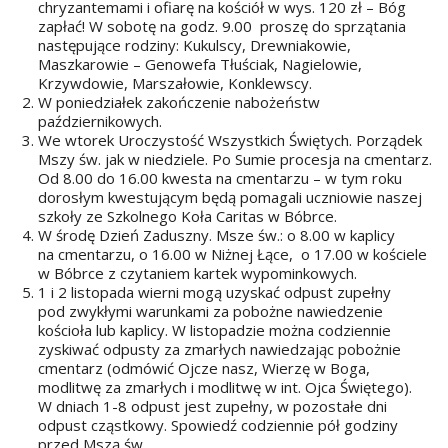
chryzantemami i ofiarę na kościół w wys. 120 zł – Bóg
zapłać! W sobotę na godz. 9.00 proszę do sprzątania
następujące rodziny: Kukulscy, Drewniakowie,
Maszkarowie – Genowefa Tłuściak, Nagielowie,
Krzywdowie, Marszałowie, Konklewscy.
W poniedziałek zakończenie nabożeństw
październikowych.
We wtorek Uroczystość Wszystkich Świętych. Porządek
Mszy św. jak w niedziele. Po Sumie procesja na cmentarz.
Od 8.00 do 16.00 kwesta na cmentarzu – w tym roku
dorosłym kwestującym będą pomagali uczniowie naszej
szkoły ze Szkolnego Koła Caritas w Bóbrce.
W środę Dzień Zaduszny. Msze św.: o 8.00 w kaplicy
na cmentarzu, o 16.00 w Niżnej Łące, o 17.00 w kościele
w Bóbrce z czytaniem kartek wypominkowych.
1 i 2 listopada wierni mogą uzyskać odpust zupełny
pod zwykłymi warunkami za pobożne nawiedzenie
kościoła lub kaplicy. W listopadzie można codziennie
zyskiwać odpusty za zmarłych nawiedzając pobożnie
cmentarz (odmówić Ojcze nasz, Wierzę w Boga,
modlitwę za zmarłych i modlitwę w int. Ojca Świętego).
W dniach 1-8 odpust jest zupełny, w pozostałe dni
odpust cząstkowy. Spowiedź codziennie pół godziny
przed Mszą św.