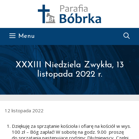
Przejdź do treści
Menu
XXXIII Niedziela Zwykła, 13
listopada 2022 r.
12 listopada 2022
Dziękuję za sprzątanie kościoła i ofiarę na kościół w wys.
100 zł – Bóg zapłać! W sobotę na godz. 9.00 proszę
do sprzątania następujące rodziny: Dłużniewscy, Czelni,