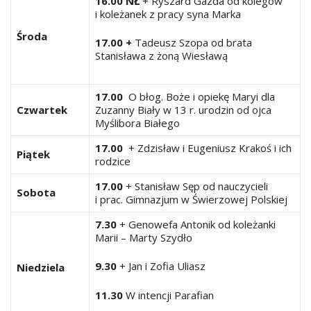
16.00 NŁ
+ Ryszard Gazda od kolegów
i koleżanek z pracy syna Marka
Środa
17.00 +
Tadeusz Szopa od brata
Stanisława z żoną Wiesławą
17.00
O błog. Boże i opiekę Maryi dla
Czwartek
Zuzanny Biały w 13 r. urodzin od ojca
Myślibora Białego
17.00
+ Zdzisław i Eugeniusz Krakoś i ich
Piątek
rodzice
17.00
+ Stanisław Sęp od nauczycieli
Sobota
i prac. Gimnazjum w Świerzowej Polskiej
7.30
+ Genowefa Antonik od koleżanki
Marii – Marty Szydło
9.30
+ Jan i Zofia Uliasz
Niedziela
11.30
W intencji Parafian