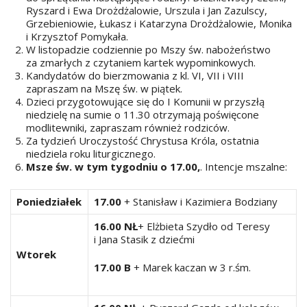
Ryszard i Ewa Drożdżalowie, Urszula i Jan Zazulscy,
Grzebieniowie, Łukasz i Katarzyna Drożdżalowie, Monika
i Krzysztof Pomykała.
W listopadzie codziennie po Mszy św. nabożeństwo
za zmarłych z czytaniem kartek wypominkowych.
Kandydatów do bierzmowania z kl. VI, VII i VIII
zapraszam na Mszę św. w piątek.
Dzieci przygotowujące się do I Komunii w przyszłą
niedzielę na sumie o 11.30 otrzymają poświęcone
modlitewniki, zapraszam również rodziców.
Za tydzień Uroczystość Chrystusa Króla, ostatnia
niedziela roku liturgicznego.
Msze św. w tym tygodniu o 17.00,
. Intencje mszalne:
Poniedziałek
17.00
+ Stanisław i Kazimiera Bodziany
16.00 NŁ
+ Elżbieta Szydło od Teresy
i Jana Stasik z dziećmi
Wtorek
17.00 B
+ Marek kaczan w 3 r.śm.