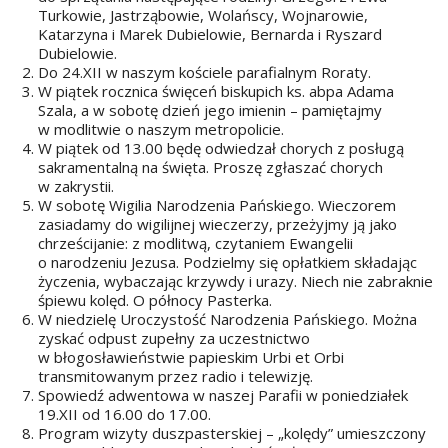
Turkowie, Jastrząbowie, Wolańscy, Wojnarowie,
Katarzyna i Marek Dubielowie, Bernarda i Ryszard
Dubielowie.
Do 24.XII w naszym kościele parafialnym Roraty.
W piątek rocznica święceń biskupich ks. abpa Adama
Szala, a w sobotę dzień jego imienin – pamiętajmy
w modlitwie o naszym metropolicie.
W piątek od 13.00 będę odwiedzał chorych z posługą
sakramentalną na święta. Proszę zgłaszać chorych
w zakrystii.
W sobotę Wigilia Narodzenia Pańskiego. Wieczorem
zasiadamy do wigilijnej wieczerzy, przeżyjmy ją jako
chrześcijanie: z modlitwą, czytaniem Ewangelii
o narodzeniu Jezusa. Podzielmy się opłatkiem składając
życzenia, wybaczając krzywdy i urazy. Niech nie zabraknie
śpiewu kolęd. O północy Pasterka.
W niedzielę Uroczystość Narodzenia Pańskiego. Można
zyskać odpust zupełny za uczestnictwo
w błogosławieństwie papieskim Urbi et Orbi
transmitowanym przez radio i telewizję.
Spowiedź adwentowa w naszej Parafii w poniedziałek
19.XII od 16.00 do 17.00.
Program wizyty duszpasterskiej – „kolędy” umieszczony