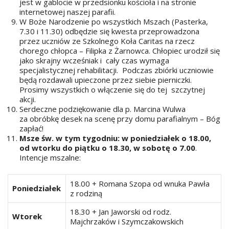
jest w gablocie w przedsionku kościoła i na stronie
internetowej naszej parafii.
W Boże Narodzenie po wszystkich Mszach (Pasterka,
7.30 i 11.30) odbędzie się kwesta przeprowadzona
przez uczniów ze Szkolnego Koła Caritas na rzecz
chorego chłopca – Filipka z Żarnowca. Chłopiec urodził się
jako skrajny wcześniak i cały czas wymaga
specjalistycznej rehabilitacji. Podczas zbiórki uczniowie
będą rozdawali upieczone przez siebie pierniczki.
Prosimy wszystkich o włączenie się do tej szczytnej
akcji.
Serdeczne podziękowanie dla p. Marcina Wulwa
za obróbkę desek na scenę przy domu parafialnym – Bóg
zapłać!
Msze św. w tym tygodniu: w poniedziałek o 18.00,
od wtorku do piątku o 18.30, w sobotę o 7.00
.
Intencje mszalne:
18.00 + Romana Szopa od wnuka Pawła
Poniedziałek
z rodziną
18.30 + Jan Jaworski od rodz.
Wtorek
Majchrzaków i Szymczakowskich