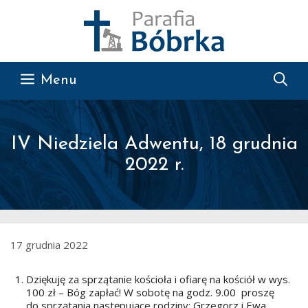
Przejdź do treści
Menu
IV Niedziela Adwentu, 18 grudnia
2022 r.
17 grudnia 2022
Dziękuję za sprzątanie kościoła i ofiarę na kościół w wys.
100 zł – Bóg zapłać! W sobotę na godz. 9.00 proszę
do sprzątania następujące rodziny: Grzegorz i Ewa