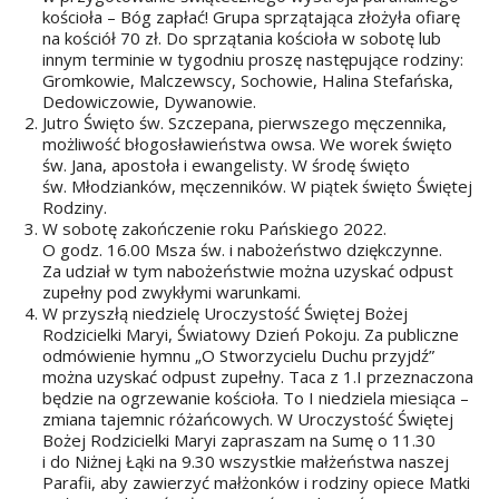
kościoła – Bóg zapłać! Grupa sprzątająca złożyła ofiarę
na kościół 70 zł. Do sprzątania kościoła w sobotę lub
innym terminie w tygodniu proszę następujące rodziny:
Gromkowie, Malczewscy, Sochowie, Halina Stefańska,
Dedowiczowie, Dywanowie.
Jutro Święto św. Szczepana, pierwszego męczennika,
możliwość błogosławieństwa owsa. We worek święto
św. Jana, apostoła i ewangelisty. W środę święto
św. Młodzianków, męczenników. W piątek święto Świętej
Rodziny.
W sobotę zakończenie roku Pańskiego 2022.
O godz. 16.00 Msza św. i nabożeństwo dziękczynne.
Za udział w tym nabożeństwie można uzyskać odpust
zupełny pod zwykłymi warunkami.
W przyszłą niedzielę Uroczystość Świętej Bożej
Rodzicielki Maryi, Światowy Dzień Pokoju. Za publiczne
odmówienie hymnu „O Stworzycielu Duchu przyjdź”
można uzyskać odpust zupełny. Taca z 1.I przeznaczona
będzie na ogrzewanie kościoła. To I niedziela miesiąca –
zmiana tajemnic różańcowych. W Uroczystość Świętej
Bożej Rodzicielki Maryi zapraszam na Sumę o 11.30
i do Niżnej Łąki na 9.30 wszystkie małżeństwa naszej
Parafii, aby zawierzyć małżonków i rodziny opiece Matki