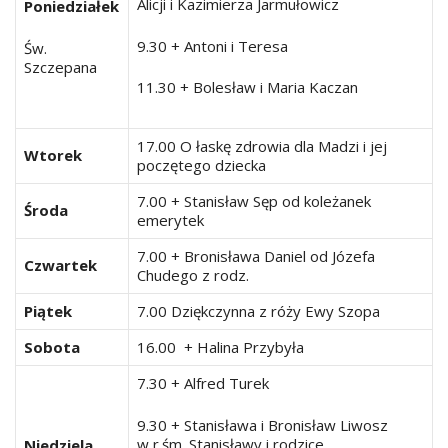
Alicji i Kazimierza Jarmułowicz
Poniedziałek
9.30 + Antoni i Teresa
Św.
Szczepana
11.30 + Bolesław i Maria Kaczan
17.00 O łaskę zdrowia dla Madzi i jej
Wtorek
poczętego dziecka
7.00 + Stanisław Sęp od koleżanek
Środa
emerytek
7.00 + Bronisława Daniel od Józefa
Czwartek
Chudego z rodz.
Piątek
7.00 Dziękczynna z róży Ewy Szopa
Sobota
16.00 + Halina Przybyła
7.30 + Alfred Turek
9.30 + Stanisława i Bronisław Liwosz
w r.śm. Stanisławy i rodzice
Niedziela