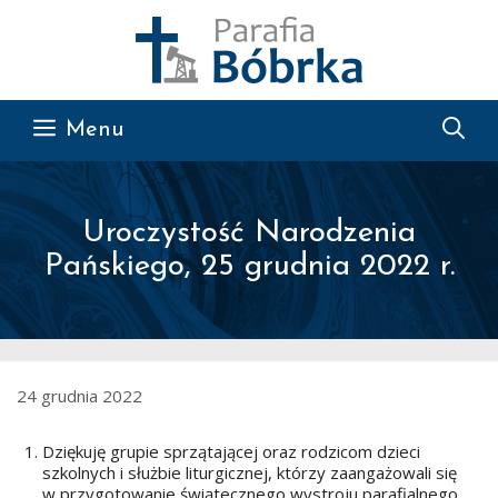
Przejdź do treści
Menu
Uroczystość Narodzenia
Pańskiego, 25 grudnia 2022 r.
24 grudnia 2022
Dziękuję grupie sprzątającej oraz rodzicom dzieci
szkolnych i służbie liturgicznej, którzy zaangażowali się
w przygotowanie świątecznego wystroju parafialnego