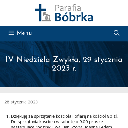
Przejdź do treści
Menu
IV Niedziela Zwykła, 29 stycznia
2023 r.
28 stycznia 2023
Dziękuję za sprzątanie kościoła i ofiarę na kościół 80 zł.
Do sprzątania kościoła w sobotę o 9.00 proszę
następujące rodziny: Ewa i Jan Szopa, Joanna i Adam