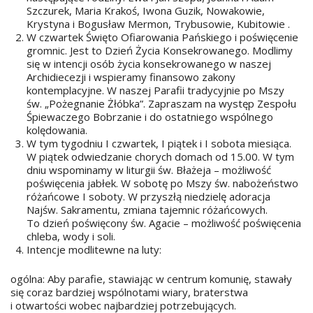
Szczurek, Maria Krakoś, Iwona Guzik, Nowakowie,
Krystyna i Bogusław Mermon, Trybusowie, Kubitowie .
W czwartek Święto Ofiarowania Pańskiego i poświęcenie
gromnic. Jest to Dzień Życia Konsekrowanego. Modlimy
się w intencji osób życia konsekrowanego w naszej
Archidiecezji i wspieramy finansowo zakony
kontemplacyjne. W naszej Parafii tradycyjnie po Mszy
św. „Pożegnanie Żłóbka”. Zapraszam na występ Zespołu
Śpiewaczego Bobrzanie i do ostatniego wspólnego
kolędowania.
W tym tygodniu I czwartek, I piątek i I sobota miesiąca.
W piątek odwiedzanie chorych domach od 15.00. W tym
dniu wspominamy w liturgii św. Błażeja – możliwość
poświęcenia jabłek. W sobotę po Mszy św. nabożeństwo
różańcowe I soboty. W przyszłą niedzielę adoracja
Najśw. Sakramentu, zmiana tajemnic różańcowych.
To dzień poświęcony św. Agacie – możliwość poświęcenia
chleba, wody i soli.
Intencje modlitewne na luty:
ogólna: Aby parafie, stawiając w centrum komunię, stawały
się coraz bardziej wspólnotami wiary, braterstwa
i otwartości wobec najbardziej potrzebujących.