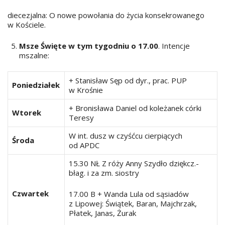
diecezjalna: O nowe powołania do życia konsekrowanego
w Kościele.
Msze Święte w tym tygodniu o 17.00
. Intencje
mszalne:
+ Stanisław Sęp od dyr., prac. PUP
Poniedziałek
w Krośnie
+ Bronisława Daniel od koleżanek córki
Wtorek
Teresy
W int. dusz w czyśćcu cierpiących
Środa
od APDC
15.30 NŁ Z róży Anny Szydło dziękcz.-
błag. i za zm. siostry
Czwartek
17.00 B + Wanda Lula od sąsiadów
z Lipowej: Świątek, Baran, Majchrzak,
Płatek, Janas, Żurak