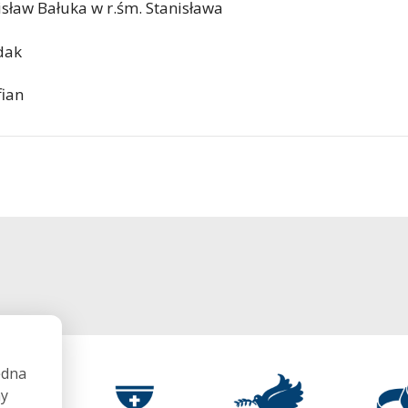
nisław Bałuka w r.śm. Stanisława
dak
fian
ędna
my