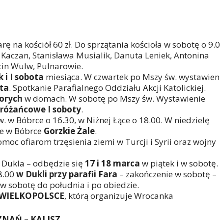
arę na kościół 60 zł. Do sprzątania kościoła w sobotę o 9.
 Kaczan, Stanisława Musialik, Danuta Leniek, Antonina
cin Wulw, Pulnarowie.
k i I sobota
miesiąca. W czwartek po Mszy św. wystawien
ta
. Spotkanie Parafialnego Oddziału Akcji Katolickiej.
orych
w domach. W sobotę po Mszy św. Wystawienie
różańcowe I soboty
.
. w Bóbrce o 16.30, w Niżnej Łące o 18.00. W niedzielę
ie w Bóbrce
Gorzkie Żale
.
moc ofiarom trzęsienia ziemi w Turcji i Syrii oraz wojny
 Dukla – odbędzie się
17 i 18 marca
w piątek i w sobotę.
18.00
w Dukli przy parafii Fara
– zakończenie w sobotę –
w sobotę do południa i po obiedzie.
 WIELKOPOLSCE
, którą organizuje Wrocanka
ZNAŃ – KALISZ