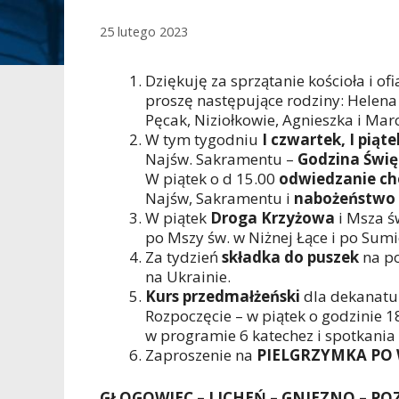
25 lutego 2023
Dziękuję za sprzątanie kościoła i ofi
proszę następujące rodziny: Helena
Pęcak, Niziołkowie, Agnieszka i Mar
W tym tygodniu
I czwartek, I piąte
Najśw. Sakramentu –
Godzina Świę
W piątek o d 15.00
odwiedzanie ch
Najśw, Sakramentu i
nabożeństwo 
W piątek
Droga Krzyżowa
i Msza św
po Mszy św. w Niżnej Łące i po Sum
Za tydzień
składka do puszek
na po
na Ukrainie.
Kurs przedmałżeński
dla dekanatu
Rozpoczęcie – w piątek o godzinie 
w programie 6 katechez i spotkania 
Zaproszenie na
PIELGRZYMKA PO
GŁOGOWIEC – LICHEŃ – GNIEZNO – PO