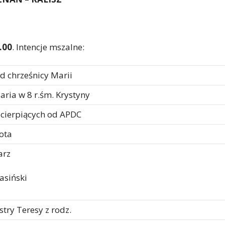
.00
. Intencje mszalne:
d chrześnicy Marii
Maria w 8 r.śm. Krystyny
 cierpiących od APDC
ota
arz
asiński
stry Teresy z rodz.