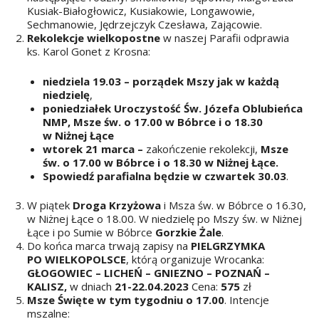
Kusiak-Białogłowicz, Kusiakowie, Longawowie,
Sechmanowie, Jędrzejczyk Czesława, Zającowie.
Rekolekcje wielkopostne
w naszej Parafii odprawia
ks. Karol Gonet z Krosna:
niedziela 19.03 – porządek Mszy jak w każdą
niedzielę
,
poniedziałek Uroczystość Św. Józefa Oblubieńca
NMP, Msze św. o 17.00 w Bóbrce i o 18.30
w Niżnej Łące
wtorek 21 marca –
zakończenie rekolekcji,
Msze
św. o 17.00 w Bóbrce i o 18.30 w Niżnej Łące.
Spowiedź parafialna będzie w czwartek 30.03
.
W piątek
Droga Krzyżowa
i Msza św. w Bóbrce o 16.30,
w Niżnej Łące o 18.00. W niedzielę po Mszy św. w Niżnej
Łące i po Sumie w Bóbrce
Gorzkie Żale
.
Do końca marca trwają zapisy na
PIELGRZYMKA
PO WIELKOPOLSCE
, którą organizuje Wrocanka:
GŁOGOWIEC – LICHEŃ – GNIEZNO – POZNAŃ –
KALISZ,
w dniach
21-22.04.2023
Cena:
575
zł
Msze Święte w tym tygodniu o 17.00
. Intencje
mszalne: