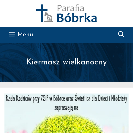
Przejdź do treści
Menu
Kiermasz wielkanocny