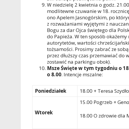
W niedzielę 2 kwietnia o godz. 21.0
modlitewne czuwanie w 18. rocznicę
ono Apelem Jasnogórskim, po któr
z rozważaniami wyjętymi z nauczani
Bogu za dar Ojca świętego dla Pols
do Papieża. W ten sposób okażemy 
autorytetów, wartości chrześcijańsk
tożsamości. Prosimy zabrać ze sobą
przez dłuższy czas przemawiać do w
zostawić na parkingu obok).
Msze Święte w tym tygodniu o 18.
o 8.00
. Intencje mszalne:
Poniedziałek
18.00 + Teresa Szydło
15.00 Pogrzeb + Geno
Wtorek
18.00 O zdrowie dla 