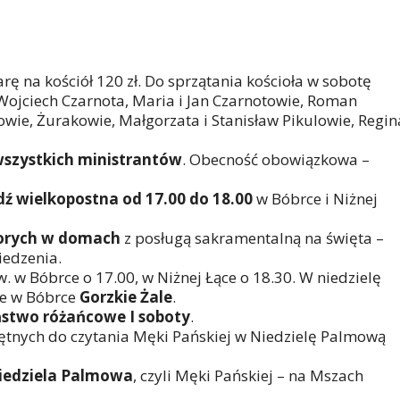
iarę na kościół 120 zł. Do sprzątania kościoła w sobotę
 Wojciech Czarnota, Maria i Jan Czarnotowie, Roman
owie, Żurakowie, Małgorzata i Stanisław Pikulowie, Regin
wszystkich ministrantów
. Obecność obowiązkowa –
ź wielkopostna od 17.00 do 18.00
w Bóbrce i Niżnej
horych w domach
z posługą sakramentalną na święta –
iedzenia.
. w Bóbrce o 17.00, w Niżnej Łące o 18.30. W niedzielę
ie w Bóbrce
Gorzkie Żale
.
stwo różańcowe I soboty
.
hętnych do czytania Męki Pańskiej w Niedzielę Palmową
iedziela Palmowa
, czyli Męki Pańskiej – na Mszach