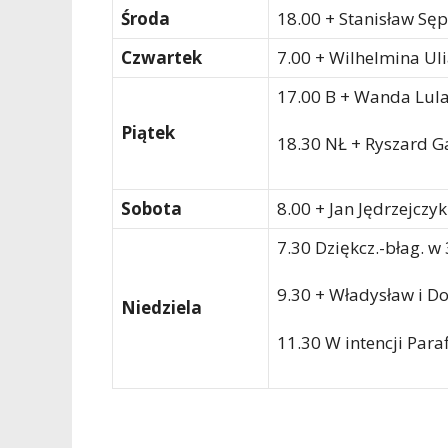
Środa
18.00 + Stanisław Sęp 
Czwartek
7.00 + Wilhelmina Ul
17.00 B + Wanda Lul
Piątek
18.30 NŁ + Ryszard G
Sobota
8.00 + Jan Jędrzejczyk
7.30 Dziękcz.-błag. w
9.30 + Władysław i D
Niedziela
11.30 W intencji Para