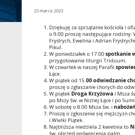
25 marca 2023
Dziękuję za sprzątanie kościoła i of
o 9.00 proszę następujące rodziny:
Frydrych, Ewelina i Adrian Frydrych
Pikul.
W poniedziałek o 17.00
spotkanie 
przygotowanie liturgii Triduum.
W czwartek w naszej Parafii
spowied
Łące.
W piątek od 15.
00 odwiedzanie c
proszę o zgłaszanie chorych do odw
W piątek
Droga Krzyżowa
i Msza św
po Mszy św. w Niżnej Łące i po Sum
W sobotę o 8.00 Msza św. i
nabożeń
Proszę o zgłoszenie się mężczyzn c
i Wielki Piątek.
Najbliższa niedziela 2 kwietnia to
N
św. obrzęd poświęcenia palm.