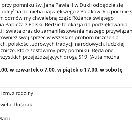
0 przy pomniku św. Jana Pawła II w Dukli odbędzie się
 odejścia do nieba największego z Polaków. Rozpocznie s
ym odmówimy chwalebną część Różańca świętego
a Papieża z Polski. Będzie to okazja do podziękowania
ki i świata oraz do zamanifestowania naszego przywiązan
również swój sprzeciw wszelkim próbom niszczenia
ich, polskości, zdrowych tradycji narodowych, ludzkiej
 znicze, które zostawimy przy pomniku. Będą one
szystkich przejeżdżających drogą S19. (Auta można
00, w czwartek o 7.00, w piątek o 17.00, w sobotę
 izm. z rodziny
wefa Tłuściak
Marii