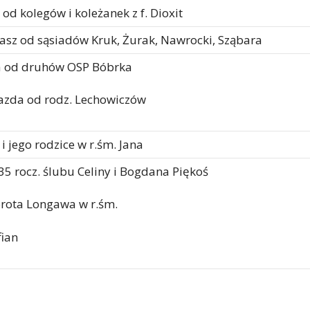
od kolegów i koleżanek z f. Dioxit
iasz od sąsiadów Kruk, Żurak, Nawrocki, Sząbara
a od druhów OSP Bóbrka
azda od rodz. Lechowiczów
 i jego rodzice w r.śm. Jana
 35 rocz. ślubu Celiny i Bogdana Piękoś
orota Longawa w r.śm.
fian