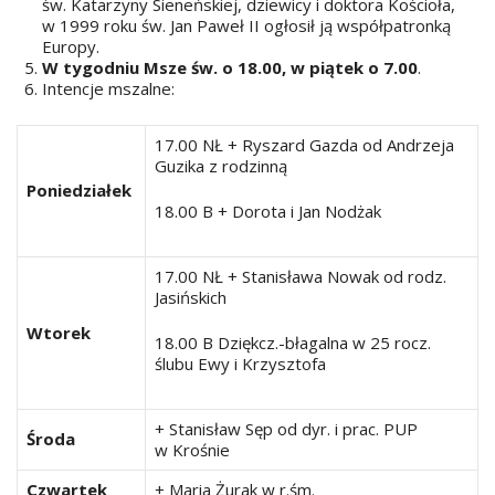
św. Katarzyny Sieneńskiej, dziewicy i doktora Kościoła,
w 1999 roku św. Jan Paweł II ogłosił ją współpatronką
Europy.
W tygodniu Msze św. o 18.00, w piątek o 7.00
.
Intencje mszalne:
17.00 NŁ + Ryszard Gazda od Andrzeja
Guzika z rodzinną
Poniedziałek
18.00 B + Dorota i Jan Nodżak
17.00 NŁ + Stanisława Nowak od rodz.
Jasińskich
Wtorek
18.00 B Dziękcz.-błagalna w 25 rocz.
ślubu Ewy i Krzysztofa
+ Stanisław Sęp od dyr. i prac. PUP
Środa
w Krośnie
Czwartek
+ Maria Żurak w r.śm.