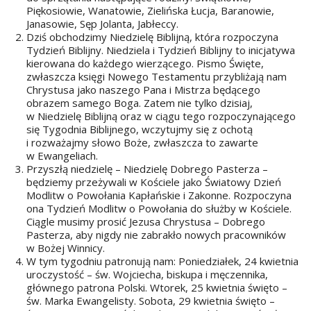
Piękosiowie, Wanatowie, Zielińska Łucja, Baranowie,
Janasowie, Sęp Jolanta, Jabłeccy.
Dziś obchodzimy Niedzielę Biblijną, która rozpoczyna
Tydzień Biblijny. Niedziela i Tydzień Biblijny to inicjatywa
kierowana do każdego wierzącego. Pismo Święte,
zwłaszcza księgi Nowego Testamentu przybliżają nam
Chrystusa jako naszego Pana i Mistrza będącego
obrazem samego Boga. Zatem nie tylko dzisiaj,
w Niedzielę Biblijną oraz w ciągu tego rozpoczynającego
się Tygodnia Biblijnego, wczytujmy się z ochotą
i rozważajmy słowo Boże, zwłaszcza to zawarte
w Ewangeliach.
Przyszłą niedzielę – Niedzielę Dobrego Pasterza –
będziemy przeżywali w Kościele jako Światowy Dzień
Modlitw o Powołania Kapłańskie i Zakonne. Rozpoczyna
ona Tydzień Modlitw o Powołania do służby w Kościele.
Ciągle musimy prosić Jezusa Chrystusa – Dobrego
Pasterza, aby nigdy nie zabrakło nowych pracowników
w Bożej Winnicy.
W tym tygodniu patronują nam: Poniedziałek, 24 kwietnia
uroczystość – św. Wojciecha, biskupa i męczennika,
głównego patrona Polski. Wtorek, 25 kwietnia święto –
św. Marka Ewangelisty. Sobota, 29 kwietnia święto –