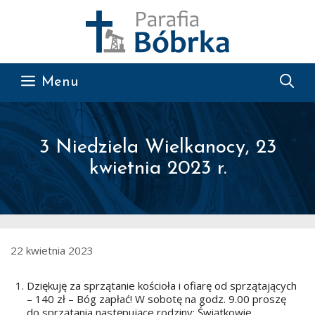
Przejdź do treści
Menu
3 Niedziela Wielkanocy, 23
kwietnia 2023 r.
22 kwietnia 2023
Dziękuję za sprzątanie kościoła i ofiarę od sprzątających
– 140 zł – Bóg zapłać! W sobotę na godz. 9.00 proszę
do sprzątania następujące rodziny: Świątkowie,