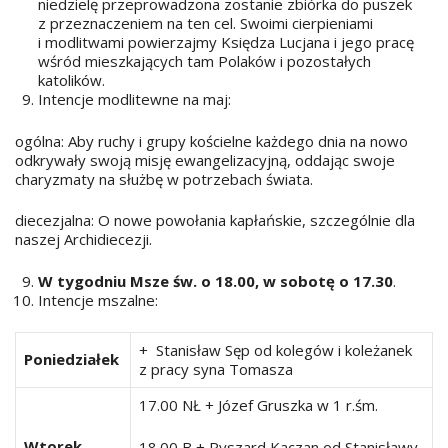
niedzielę przeprowadzona zostanie zbiórka do puszek
z przeznaczeniem na ten cel. Swoimi cierpieniami
i modlitwami powierzajmy Księdza Lucjana i jego pracę
wśród mieszkających tam Polaków i pozostałych
katolików.
Intencje modlitewne na maj:
ogólna: Aby ruchy i grupy kościelne każdego dnia na nowo
odkrywały swoją misję ewangelizacyjną, oddając swoje
charyzmaty na służbę w potrzebach świata.
diecezjalna: O nowe powołania kapłańskie, szczególnie dla
naszej Archidiecezji.
W tygodniu Msze św. o 18.00, w sobotę o 17.30
.
Intencje mszalne:
+ Stanisław Sęp od kolegów i koleżanek
Poniedziałek
z pracy syna Tomasza
17.00 NŁ + Józef Gruszka w 1 r.śm.
Wtorek
18.00 B + Ryszard Kaczan od Stanisławy