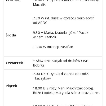
Musialik
7.30 W int. dusz w czyśćcu cierpiących
od APDC
9.30 + Maria, Izabela i Józef Pacek
Środa
w r.śm. Izabeli
11.30 W intencji Parafian
+ Sławomir Stojak od druhów OSP
Czwartek
Bóbrka
7.00 NŁ + Ryszard Gazda od rodz.
Tkaczyków
Piątek
18.00 B Z róży Marii Majchrzak obłog.
Boże i opiekę Maryi dla sióstr oraz za zm.