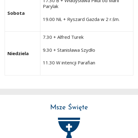
17.30 B + Władysława Pikul od Marii
Parylak
Sobota
19.00 NŁ + Ryszard Gazda w 2 r.śm.
7.30 + Alfred Turek
9.30 + Stanisława Szydło
Niedziela
11.30 W intencji Parafian
Msze Święte