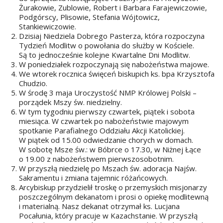
Żurakowie, Zublowie, Robert i Barbara Farajewiczowie,
Podgórscy, Plisowie, Stefania Wójtowicz,
Stankiewiczowie.
Dzisiaj Niedziela Dobrego Pasterza, która rozpoczyna
Tydzień Modlitw o powołania do służby w Kościele.
Są to jednocześnie kolejne Kwartalne Dni Modlitw.
W poniedziałek rozpoczynają się nabożeństwa majowe.
We wtorek rocznica święceń biskupich ks. bpa Krzysztofa
Chudzio.
W środę 3 maja Uroczystość NMP Królowej Polski –
porządek Mszy św. niedzielny.
W tym tygodniu pierwszy czwartek, piątek i sobota
miesiąca. W czwartek po nabożeństwie majowym
spotkanie Parafialnego Oddziału Akcji Katolickiej.
W piątek od 15.00 odwiedzanie chorych w domach.
W sobotę Msze św.: w Bóbrce o 17.30, w Niżnej Łące
o 19.00 z nabożeństwem pierwszosobotnim.
W przyszłą niedzielę po Mszach św. adoracja Najśw.
Sakramentu i zmiana tajemnic różańcowych.
Arcybiskup przydzielił troskę o przemyskich misjonarzy
poszczególnym dekanatom i prosi o opiekę modlitewną
i materialną. Nasz dekanat otrzymał ks. Lucjana
Pocałunia, który pracuje w Kazachstanie. W przyszłą