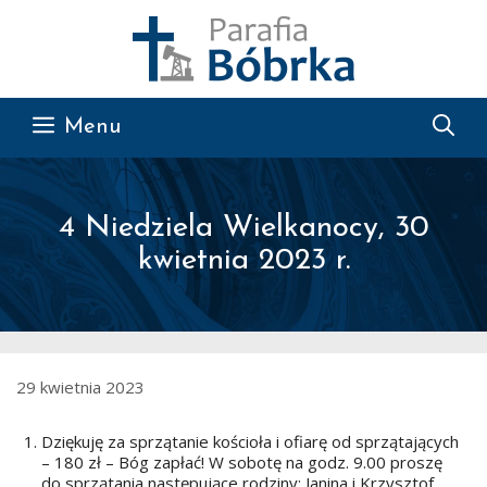
Przejdź do treści
Menu
4 Niedziela Wielkanocy, 30
kwietnia 2023 r.
29 kwietnia 2023
Dziękuję za sprzątanie kościoła i ofiarę od sprzątających
– 180 zł – Bóg zapłać! W sobotę na godz. 9.00 proszę
do sprzątania następujące rodziny: Janina i Krzysztof