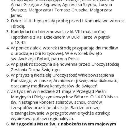
Anna i Grzegorz Sępowie, Agnieszka Szydło, Lucyna
Świszcz, Małgorzata i Tomasz Gruszka, Małgorzata
Janas.
Dzieci kl. III będą miały próbę przed I Komunią we wtorek
i środę.
Kandydaci do bierzmowania z kl. VIII mają próbę
i spotkanie z Ks. Dziekanem w Dukli Farze w piątek
o 18.45.
W poniedziałek, wtorek i środę przypadają dni modlitw
o urodzaje (Dni Krzyżowe). W e wtorek święto
św. Andrzeja Boboli, patrona Polski.
W piątek rozpoczyna się nowenna przed Uroczystością
Zesłania Ducha Świętego.
W przyszłą niedzielę Uroczystość Wniebowstąpienia
Pańskiego, w naszej Archidiecezji święcenia diakonatu,
otaczamy modlitwą kandydatów do święceń.
Za tydzień w niedzielę 21 maja V Przegląd Pieśni
Maryjnych i Pielgrzymkowych w Bóbrce. O 14.00 Msza
św. Następnie koncert solistów, scholi, chórów
i zespołów oraz inne atrakcje. Bardzo proszę
o zaangażowanie w przygotowanie tychże atrakcji:
wypieków, potraw regionalnych.
W tygodniu Msze św. z nabożeństwem majowym