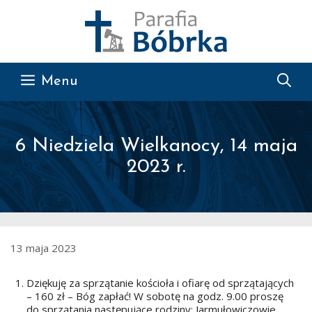
Przejdź do treści
Menu
6 Niedziela Wielkanocy, 14 maja
2023 r.
13 maja 2023
Dziękuję za sprzątanie kościoła i ofiarę od sprzątających
– 160 zł – Bóg zapłać! W sobotę na godz. 9.00 proszę
do sprzątania następujące rodziny: Jarmułowiczowie,