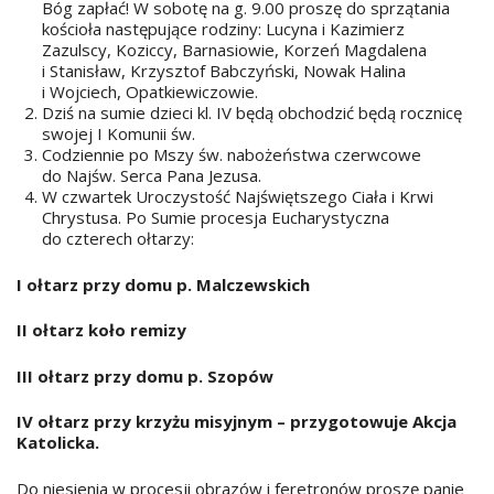
Bóg zapłać! W sobotę na g. 9.00 proszę do sprzątania
kościoła następujące rodziny: Lucyna i Kazimierz
Zazulscy, Koziccy, Barnasiowie, Korzeń Magdalena
i Stanisław, Krzysztof Babczyński, Nowak Halina
i Wojciech, Opatkiewiczowie.
Dziś na sumie dzieci kl. IV będą obchodzić będą rocznicę
swojej I Komunii św.
Codziennie po Mszy św. nabożeństwa czerwcowe
do Najśw. Serca Pana Jezusa.
W czwartek Uroczystość Najświętszego Ciała i Krwi
Chrystusa. Po Sumie procesja Eucharystyczna
do czterech ołtarzy:
I ołtarz przy domu p. Malczewskich
II ołtarz koło remizy
III ołtarz przy domu p. Szopów
IV ołtarz przy krzyżu misyjnym – przygotowuje Akcja
Katolicka.
Do niesienia w procesji obrazów i feretronów proszę panie