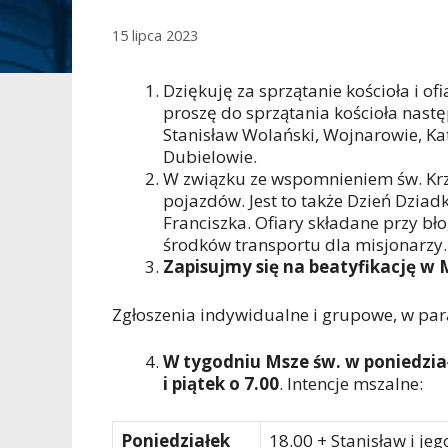
15 lipca 2023
Dziękuję za sprzątanie kościoła i ofi
proszę do sprzątania kościoła nastę
Stanisław Wolański, Wojnarowie, Ka
Dubielowie.
W związku ze wspomnieniem św. Krzy
pojazdów. Jest to także Dzień Dzia
Franciszka. Ofiary składane przy b
środków transportu dla misjonarzy.
Zapisujmy się na beatyfikację w
Zgłoszenia indywidualne i grupowe, w para
W tygodniu Msze św. w poniedział
i piątek o 7.00
. Intencje mszalne:
Poniedziałek
18.00 + Stanisław i jeg