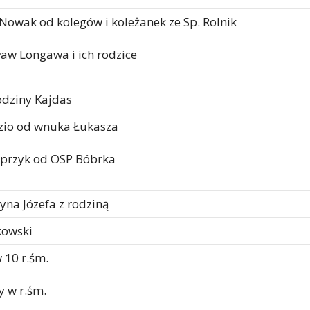
 Nowak od kolegów i koleżanek ze Sp. Rolnik
sław Longawa i ich rodzice
odziny Kajdas
izio od wnuka Łukasza
sprzyk od OSP Bóbrka
syna Józefa z rodziną
kowski
 10 r.śm.
y w r.śm.