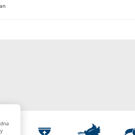
ian
ędna
my