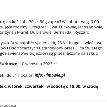
arę na kościół – 70 zł. Bóg zapłać! W sobotę na g. 9.00
pujące rodziny: Grzegorz i Ewa Turkowie, Jastrząbowie,
tarzyna i Marek Dubielowie, Bernarda i Ryszard
sztofa w najbliższą niedzielę 23.VII błogosławieństwo
dków i Osób Starszych ustanowiony przez Ojca Świętego
łogosławieństwie pojazdów są przeznaczone na zakup
 Markowej
10 września 2023 r.:
fii do 31 lipca br.
Info: ulmowie.pl
ek, wtorek, czwartek i w sobotę o 18.00, w środę
o rodzice