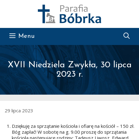
Przejdź do treści
Menu
XVII Niedziela Zwykła, 30 lipca
2023 r.
29 lipca 2023
Dziękuję za sprzątanie kościoła i ofiarę na kościół – 150 zł.
Bóg zapłać! W sobotę na g. 9.00 proszę do sprzątania
kościoła następujące rodziny: Tadeusz Liwosz, Edward