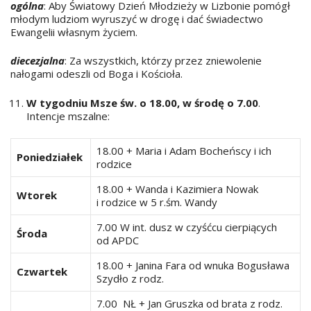
ogólna
: Aby Światowy Dzień Młodzieży w Lizbonie pomógł
młodym ludziom wyruszyć w drogę i dać świadectwo
Ewangelii własnym życiem.
diecezjalna
: Za wszystkich, którzy przez zniewolenie
nałogami odeszli od Boga i Kościoła.
W tygodniu Msze św. o 18.00, w środę o 7.00
.
Intencje mszalne:
18.00 + Maria i Adam Bocheńscy i ich
Poniedziałek
rodzice
18.00 + Wanda i Kazimiera Nowak
Wtorek
i rodzice w 5 r.śm. Wandy
7.00 W int. dusz w czyśćcu cierpiących
Środa
od APDC
18.00 + Janina Fara od wnuka Bogusława
Czwartek
Szydło z rodz.
7.00 NŁ + Jan Gruszka od brata z rodz.