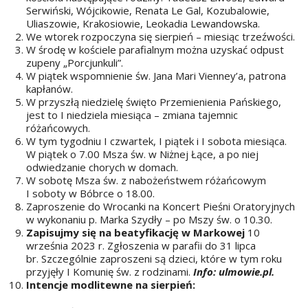
Serwiński, Wójcikowie, Renata Le Gal, Kozubalowie,
Uliaszowie, Krakosiowie, Leokadia Lewandowska.
We wtorek rozpoczyna się sierpień – miesiąc trzeźwości.
W środę w kościele parafialnym można uzyskać odpust
zupeny „Porcjunkuli”.
W piątek wspomnienie św. Jana Mari Vienney’a, patrona
kapłanów.
W przyszłą niedzielę święto Przemienienia Pańskiego,
jest to I niedziela miesiąca – zmiana tajemnic
różańcowych.
W tym tygodniu I czwartek, I piątek i I sobota miesiąca.
W piątek o 7.00 Msza św. w Niżnej Łące, a po niej
odwiedzanie chorych w domach.
W sobotę Msza św. z nabożeństwem różańcowym
I soboty w Bóbrce o 18.00.
Zaproszenie do Wrocanki na Koncert Pieśni Oratoryjnych
w wykonaniu p. Marka Szydły – po Mszy św. o 10.30.
Zapisujmy się na beatyfikację w Markowej
10
września 2023 r. Zgłoszenia w parafii do 31 lipca
br. Szczególnie zaproszeni są dzieci, które w tym roku
przyjęły I Komunię św. z rodzinami.
Info: ulmowie.pl.
Intencje modlitewne na sierpień: