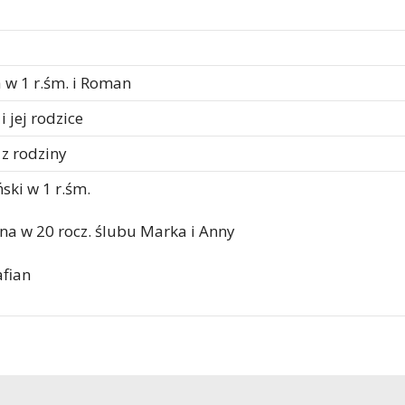
 w 1 r.śm. i Roman
 jej rodzice
 z rodziny
ski w 1 r.śm.
na w 20 rocz. ślubu Marka i Anny
afian