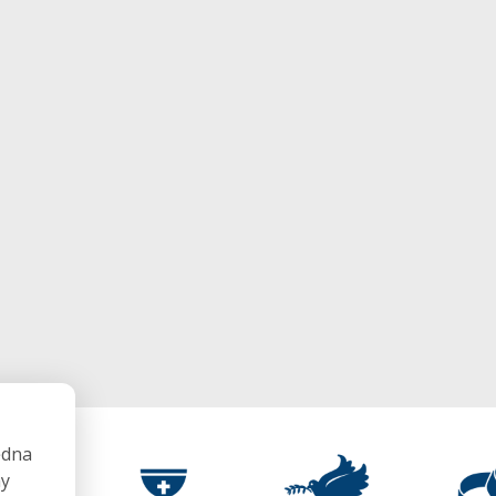
ędna
my