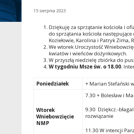
15 sierpnia 2023
Dziękuję za sprzątanie kościoła i of
do sprzątania kościoła następujące 
Koziełowie, Karolina i Patryk Zima,
We wtorek Uroczystość Wniebowzięci
kwiatów i wieńców dożynkowych.
W przyszłą niedzielę zbiórka do p
W tygodniu Msze św. o 18.00
. Int
Poniedziałek
+ Marian Stefański w
7.30 + Bolesław i Ma
9.30 Dziękcz.-błagal
Wtorek
rozwiązanie
Wniebowzięcie
NMP
11.30 W intencji Par