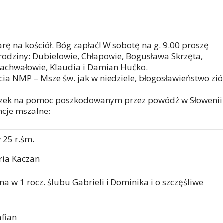
iarę na kościół. Bóg zapłać! W sobotę na g. 9.00 proszę
rodziny: Dubielowie, Chłapowie, Bogusława Skrzęta,
 Rachwałowie, Klaudia i Damian Hućko.
a NMP – Msze św. jak w niedziele, błogosławieństwo ziół
uszek na pomoc poszkodowanym przez powódź w Słowenii
encje mszalne:
 25 r.śm.
ria Kaczan
na w 1 rocz. ślubu Gabrieli i Dominika i o szczęśliwe
afian