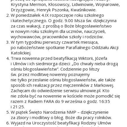
Krystyna Mermon, Kłosowscy, Lidwinowie, Wojnarowie,
Drzyzgowie, Henryk Pszonka, Kwaśnikowie.
W poniedziałek 4.IX rozpoczęcie roku szkolnego
i katechetycznego. O godz. 9.00 Msza św. dziękczynna
za czas wakacji, z prośbą o Boże błogosławieństwo
w nowym roku szkolnym dla uczniów, nauczycieli,
wychowawców, pracowników szkoły i rodziców.
W tym tygodniu pierwszy czwartek miesiąca,
po nabożeństwie spotkanie Parafialnego Oddziału Akcji
Katolickiej.
Trwa nowenna przed beatyfikacją Wiktorii, Józefa
i Ulmów i ich siedmiorga dzieci: „Do chwały nieba drogą
ośmiu błogosławieństw”. Codziennie po Mszy
św. przez modlitwę nowenny poznajemy
nie tylko przesłanie ośmiu błogosławieństw, ale także
sposób ich realizacji przez męczenników z Markowej.
Zachęcam do odwiedzenie serwisu ulmowie.pl. Kto
nie zdoła być na nowennie w kościele może pomodlić się
razem z Radiem FARA do 9 września o godz. 16:35
i 21:25.
W piątek Święto Narodzenia NMP – dziękczynienie
za zbiory i modlitwy o błog. Boże dla pracy rolników.
Wyjazd na Uroczystość beatyfikacji Rodziny Ulmów