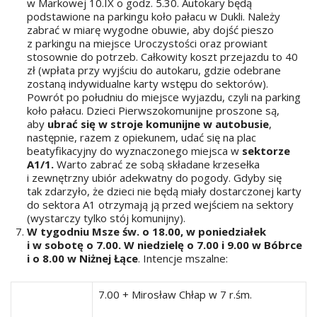
w Markowej 10.IX o godz. 5.30. Autokary będą
podstawione na parkingu koło pałacu w Dukli. Należy
zabrać w miarę wygodne obuwie, aby dojść pieszo
z parkingu na miejsce Uroczystości oraz prowiant
stosownie do potrzeb. Całkowity koszt przejazdu to 40
zł (wpłata przy wyjściu do autokaru, gdzie odebrane
zostaną indywidualne karty wstępu do sektorów).
Powrót po południu do miejsce wyjazdu, czyli na parking
koło pałacu. Dzieci Pierwszokomunijne proszone są,
aby
ubrać się w stroje komunijne w autobusie
,
następnie, razem z opiekunem, udać się na plac
beatyfikacyjny do wyznaczonego miejsca w
sektorze
A1/1.
Warto zabrać ze sobą składane krzesełka
i zewnętrzny ubiór adekwatny do pogody. Gdyby się
tak zdarzyło, że dzieci nie będą miały dostarczonej karty
do sektora A1 otrzymają ją przed wejściem na sektory
(wystarczy tylko stój komunijny).
W tygodniu Msze św. o 18.00, w poniedziałek
i w sobotę o 7.00. W niedzielę o 7.00 i 9.00 w Bóbrce
i o 8.00 w Niżnej Łące
. Intencje mszalne:
7.00 + Mirosław Chłap w 7 r.śm.