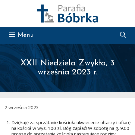
Przejdź do treści
Menu
XXII Niedziela Zwykła, 3
września 2023 r.
2 września 2023
Dziękuję za sprzątanie kościoła ukwiecenie ołtarzy i ofiarę
na kościół w wys. 100 zł. Bóg zapłać! W sobotę na g. 9.00
proszę do sprzątania kościoła następujące rodziny: