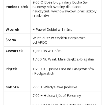
9.00 O Boże błog. i dary Ducha Św.
Poniedziałek
na nowy rok szkolny dla dzieci,
nauczycieli, wychowawców, prac. szkoły
i rodziców
Wtorek
+ Paweł Dubiel w 1 r.śm.
W int. dusz w czyśćcu cierpiących
Środa
od APDC
Czwartek
+ Jan Plis w 1 r.śm.
17.00 NŁ W int. Marii dziękcz.-błagalna
Piątek
18.00 B + Janina Fara od Farajewiczów
i Podgórskich
Sobota
7.00 + Władysława Jabłecka
7.00 + Helena i Józef Foremny