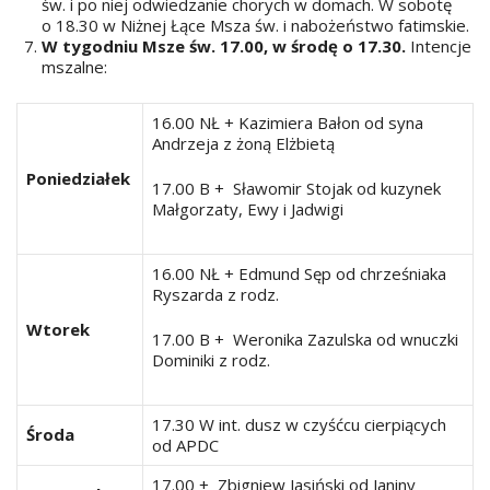
św. i po niej odwiedzanie chorych w domach. W sobotę
o 18.30 w Niżnej Łące Msza św. i nabożeństwo fatimskie.
W tygodniu Msze św. 17.00, w środę o 17.30.
Intencje
mszalne:
16.00 NŁ + Kazimiera Bałon od syna
Andrzeja z żoną Elżbietą
Poniedziałek
17.00 B + Sławomir Stojak od kuzynek
Małgorzaty, Ewy i Jadwigi
16.00 NŁ + Edmund Sęp od chrześniaka
Ryszarda z rodz.
Wtorek
17.00 B + Weronika Zazulska od wnuczki
Dominiki z rodz.
17.30 W int. dusz w czyśćcu cierpiących
Środa
od APDC
17.00 + Zbigniew Jasiński od Janiny