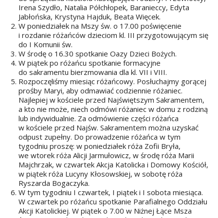
Irena Szydło, Natalia Półchłopek, Baranieccy, Edyta
Jabłońska, Krystyna Hajduk, Beata Więcek.
W poniedziałek na Mszy św. o 17.00 poświęcenie
i rozdanie różańców dzieciom kl. III przygotowującym się
do I Komunii św.
W środę o 16.30 spotkanie Oazy Dzieci Bożych.
W piątek po różańcu spotkanie formacyjne
do sakramentu bierzmowania dla kl. VII i VIII.
Rozpoczęliśmy miesiąc różańcowy. Posłuchajmy gorącej
prośby Maryi, aby odmawiać codziennie różaniec.
Najlepiej w kościele przed Najświętszym Sakramentem,
a kto nie może, niech odmówi różaniec w domu z rodziną
lub indywidualnie. Za odmówienie części różańca
w kościele przed Najśw. Sakramentem można uzyskać
odpust zupełny. Do prowadzenie różańca w tym
tygodniu proszę: w poniedziałek róża Zofii Bryła,
we wtorek róża Alicji Jarmułowicz, w środę róża Marii
Majchrzak, w czwartek Akcja Katolicka i Domowy Kościół,
w piątek róża Lucyny Kłosowskiej, w sobotę róża
Ryszarda Bogaczyka.
W tym tygodniu I czwartek, I piątek i I sobota miesiąca.
W czwartek po różańcu spotkanie Parafialnego Oddziału
Akcji Katolickiej. W piątek o 7.00 w Niżnej Łące Msza