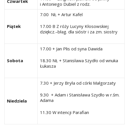
Czwartek
i Antoniego Dubiel z rodz.
7.00 NŁ + Artur Kafel
Piątek
17.00 B Z róży Lucyny Kłosowskiej
dziękcz.–błag. dla sióstr i za zm. siostry
17.00 + Jan Plis od syna Dawida
Sobota
18.30 NŁ + Stanisława Szydło od wnuka
Łukasza
7.30 + Jerzy Bryła od córki Małgorzaty
9.30 + Adam i Stanisława Szydło w r.śm.
Adama
Niedziela
11.30 W intencji Parafian