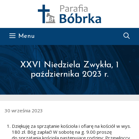
Przejdź do treści
Menu
XXVI Niedziela Zwykła, 1
października 2023 r.
30 września 2023
Dziękuję za sprzątanie kościoła i ofiarę na kościół w wys.
180 zł. Bóg zapłać! W sobotę na g. 9.00 proszę
do sprzątania kościoła następujące rodziny: Przewłoccy,