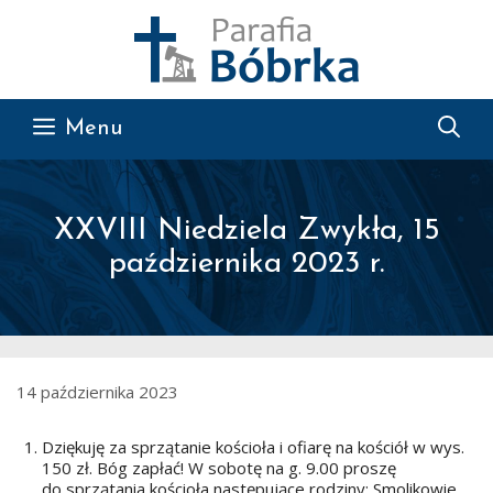
Przejdź do treści
Menu
XXVIII Niedziela Zwykła, 15
października 2023 r.
14 października 2023
Dziękuję za sprzątanie kościoła i ofiarę na kościół w wys.
150 zł. Bóg zapłać! W sobotę na g. 9.00 proszę
do sprzątania kościoła następujące rodziny: Smolikowie,