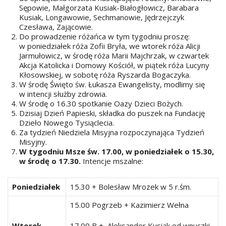
Sępowie, Małgorzata Kusiak-Białogłowicz, Barabara
Kusiak, Longawowie, Sechmanowie, Jędrzejczyk
Czesława, Zającowie.
Do prowadzenie różańca w tym tygodniu proszę:
w poniedziałek róża Zofii Bryła, we wtorek róża Alicji
Jarmułowicz, w środę róża Marii Majchrzak, w czwartek
Akcja Katolicka i Domowy Kościół, w piątek róża Lucyny
Kłosowskiej, w sobotę róża Ryszarda Bogaczyka.
W środę Święto św. Łukasza Ewangelisty, modlimy się
w intencji służby zdrowia.
W środę o 16.30 spotkanie Oazy Dzieci Bożych.
Dzisiaj Dzień Papieski, składka do puszek na Fundację
Dzieło Nowego Tysiąclecia.
Za tydzień Niedziela Misyjna rozpoczynająca Tydzień
Misyjny.
W tygodniu Msze św. 17.00, w poniedziałek o 15.30,
w środę o 17.30.
Intencje mszalne:
Poniedziałek
15.30 + Bolesław Mrozek w 5 r.śm.
15.00 Pogrzeb + Kazimierz Wełna
Wtorek
17.00 B + Aleksander Kusiak od wnuczki